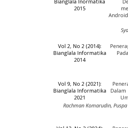
Bianglala Inormatika
D
2015
me
Android
Sya
Vol 2, No 2 (2014):
Penera
Bianglala Informatika
Pada
2014
Vol 9, No 2 (2021):
Pener
Bianglala Informatika
Dalam K
2021
Um
Rachman Komarudin, Puspa V