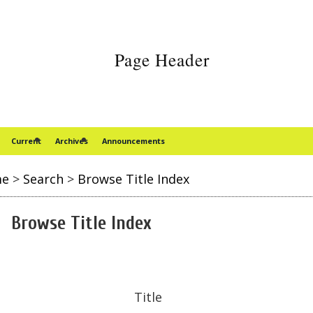
Current
Archives
Announcements
me
>
Search
>
Browse Title Index
Browse Title Index
Title