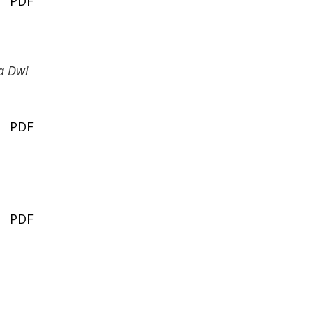
PDF
a Dwi
PDF
PDF