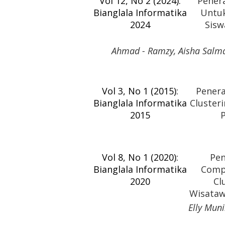
Vol 12, No 2 (2024):
Pener
Bianglala Informatika
Untuk
2024
Sisw
Ahmad - Ramzy, Aisha Salma 
Vol 3, No 1 (2015):
Pener
Bianglala Informatika
Cluster
2015
Vol 8, No 1 (2020):
Pen
Bianglala Informatika
Compo
2020
Cl
Wisataw
Elly Mun