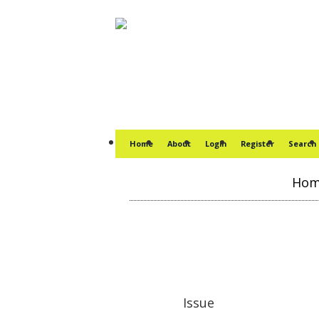
Home
About
Login
Register
Search
Ho
Issue