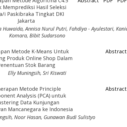
apan Metode Algoritma C4.5
Abstract
PDF
PDF
 Memprediksi Hasil Seleksi
a/i Paskibraka Tingkat DKI
Jakarta
Huwaida, Annisa Nurul Putri, Fahdiya - Ayulestari, Kani
Komara, Bibit Sudarsono
apan Metode K-Means Untuk
Abstract
ing Produk Online Shop Dalam
Penentuan Stok Barang
Elly Muningsih, Sri Kiswati
erapan Metode Principle
Abstract
nent Analysis (PCA) untuk
ustering Data Kunjungan
an Mancanegara ke Indonesia
ingsih, Noor Hasan, Gunawan Budi Sulistyo