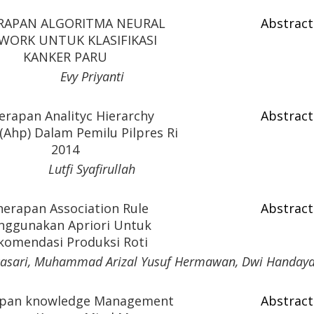
RAPAN ALGORITMA NEURAL
Abstract
WORK UNTUK KLASIFIKASI
KANKER PARU
Evy Priyanti
erapan Analityc Hierarchy
Abstract
(Ahp) Dalam Pemilu Pilpres Ri
2014
Lutfi Syafirullah
nerapan Association Rule
Abstract
ggunakan Apriori Untuk
komendasi Produksi Roti
ikasari, Muhammad Arizal Yusuf Hermawan, Dwi Handaya
pan knowledge Management
Abstract