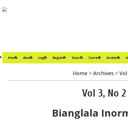
Home
About
Login
Register
Search
Current
Archives
A
Home
>
Archives
>
Vol
Vol 3, No 2
Bianglala Inor