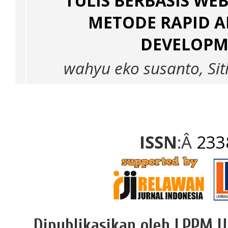
TULIS BERBASIS WE
METODE RAPID A
DEVELOPM
wahyu eko susanto, Siti
ISSN
:Â
233
Dipublikasikan oleh LPPM U