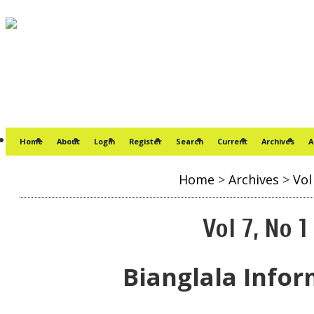
Home
About
Login
Register
Search
Current
Archives
A
Home
>
Archives
>
Vol
Vol 7, No 1
Bianglala Infor