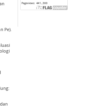
an
n Pe).
luasi
ologi
l
dung:
 dan