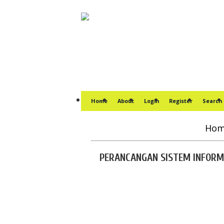
Home
About
Login
Register
Search
Ho
PERANCANGAN SISTEM INFORM