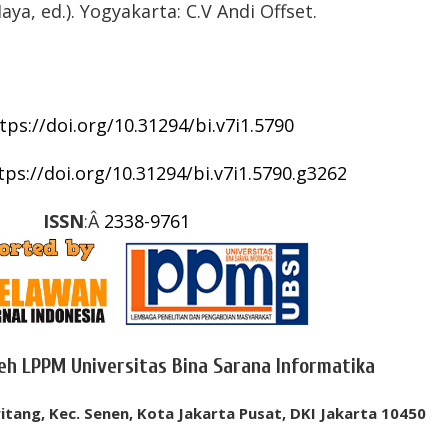
ya, ed.). Yogyakarta: C.V Andi Offset.
tps://doi.org/10.31294/bi.v7i1.5790
tps://doi.org/10.31294/bi.v7i1.5790.g3262
ISSN
:Â
2338-9761
leh LPPM Universitas Bina Sarana Informatika
itang, Kec. Senen, Kota Jakarta Pusat, DKI Jakarta 10450