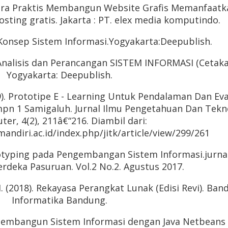
 Cara Praktis Membangun Website Grafis Memanfaatk
ting gratis. Jakarta : PT. elex media komputindo.
. Konsep Sistem Informasi.Yogyakarta:Deepublish.
 Analisis dan Perancangan SISTEM INFORMASI (Cetaka
Yogyakarta: Deepublish.
019). Prototipe E - Learning Untuk Pendalaman Dan Eva
pn 1 Samigaluh. Jurnal Ilmu Pengetahuan Dan Tekn
er, 4(2), 211â€“216. Diambil dari:
mandiri.ac.id/index.php/jitk/article/view/299/261
typing pada Pengembangan Sistem Informasi.jurna
rdeka Pasuruan. Vol.2 No.2. Agustus 2017.
 (2018). Rekayasa Perangkat Lunak (Edisi Revi). Ban
Informatika Bandung.
Membangun Sistem Informasi dengan Java Netbeans