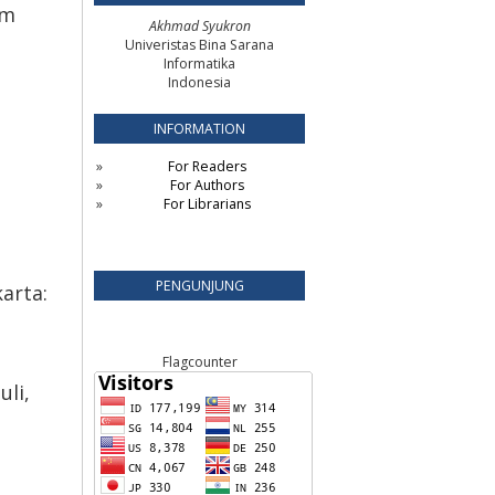
em
Akhmad Syukron
Univeristas Bina Sarana
Informatika
Indonesia
INFORMATION
For Readers
For Authors
For Librarians
PENGUNJUNG
arta:
Flagcounter
uli,