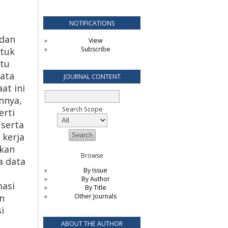
NOTIFICATIONS
 dan
View
Subscribe
tuk
atu
data
JOURNAL CONTENT
at ini
nnya,
Search Scope
erti
 serta
 kerja
hkan
Browse
a data
By Issue
By Author
masi
By Title
Other Journals
n
i
ABOUT THE AUTHOR