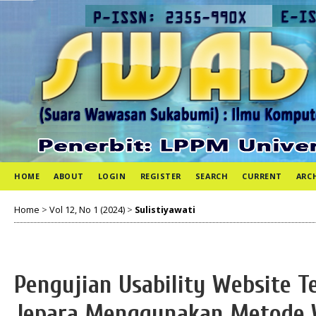
HOME
ABOUT
LOGIN
REGISTER
SEARCH
CURRENT
ARC
Home
>
Vol 12, No 1 (2024)
>
Sulistiyawati
Pengujian Usability Website 
Jepara Menggunakan Metode