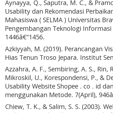
Aynayya, Q., Saputra, M. C., & Pramo
Usability dan Rekomendasi Perbaikan
Mahasiswa ( SELMA ) Universitas Braw
Pengembangan Teknologi Informasi 
1446â€“1456.
Azkiyyah, M. (2019). Perancangan Vi
Hias Tenun Troso Jepara. Institut Se
Azzahra, A. F., Sembiring, A. S., Rin, R
Mikroskil, U., Korespondensi, P., & De
Usability Website Shopee . co . id d
menggunakan Metode. 7(April), 946â
Chiew, T. K., & Salim, S. S. (2003). W