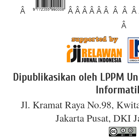
Â
Â Â Â Â Â Â Â Â Â
Â
Dipublikasikan oleh LPPM Un
Informati
Jl. Kramat Raya No.98, Kwit
Jakarta Pusat, DKI 