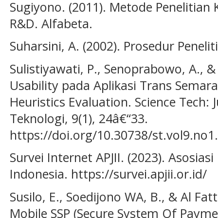
Sugiyono. (2011). Metode Penelitian K
R&D. Alfabeta.
Suharsini, A. (2002). Prosedur Penelit
Sulistiyawati, P., Senoprabowo, A., & 
Usability pada Aplikasi Trans Sema
Heuristics Evaluation. Science Tech:
Teknologi, 9(1), 24â€“33.
https://doi.org/10.30738/st.vol9.no
Survei Internet APJII. (2023). Asosias
Indonesia. https://survei.apjii.or.id/
Susilo, E., Soedijono WA, B., & Al Fatt
Mobile SSP (Secure System Of Paym