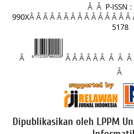
Â Â
P-ISSN :
990X
Â Â Â Â Â Â Â Â Â Â Â Â Â Â Â
5178
Â
Â Â Â Â Â Â Â Â Â
Â
Dipublikasikan oleh LPPM Un
Informati