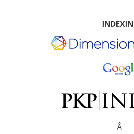
INDEXI
Â