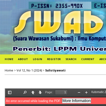
HOME
ABOUT
LOGIN
REGISTER
SEARCH
CURRENT
ARC
Home
>
Vol 12, No 1 (2024)
>
Sulistiyawati