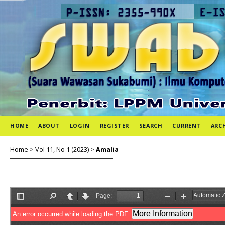
HOME
ABOUT
LOGIN
REGISTER
SEARCH
CURRENT
ARC
Home
>
Vol 11, No 1 (2023)
>
Amalia