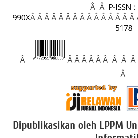
Â Â
P-ISSN :
990X
Â Â Â Â Â Â Â Â Â Â Â Â Â Â Â
5178
Â
Â Â Â Â Â Â Â Â Â
Â
Dipublikasikan oleh LPPM Un
Informati