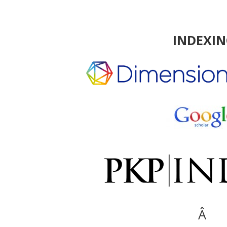
INDEXI
Â