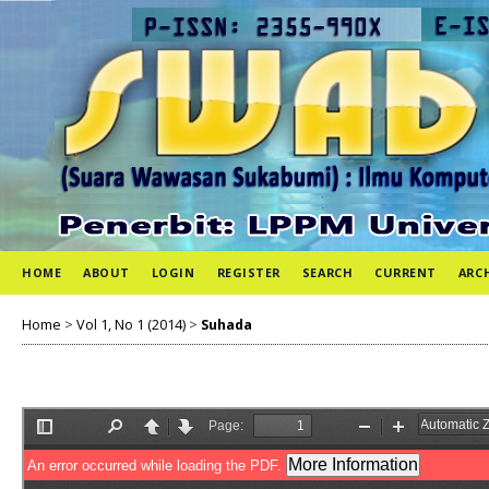
HOME
ABOUT
LOGIN
REGISTER
SEARCH
CURRENT
ARC
Home
>
Vol 1, No 1 (2014)
>
Suhada