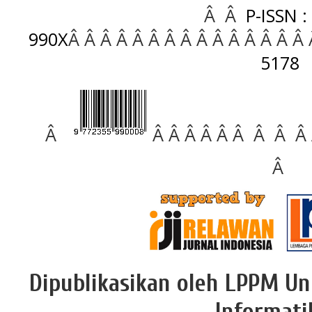
Â Â
P-ISSN :
990X
Â Â Â Â Â Â Â Â Â Â Â Â Â Â Â
5178
Â
Â Â Â Â Â Â Â Â Â
Â
Dipublikasikan oleh LPPM Un
Informati