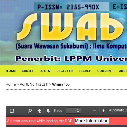
HOME
ABOUT
LOGIN
REGISTER
SEARCH
CURRENT
ARC
Home
>
Vol 9, No 1 (2021)
>
Winnarto