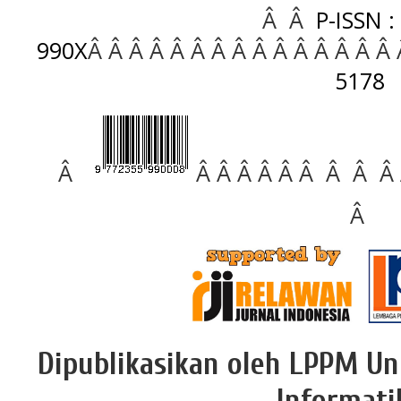
Â Â
P-ISSN :
990X
Â Â Â Â Â Â Â Â Â Â Â Â Â Â Â
5178
Â
Â Â Â Â Â Â Â Â Â
Â
Dipublikasikan oleh LPPM Un
Informati