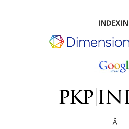
INDEXI
Â