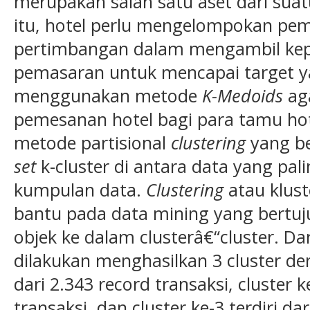
merupakan salah satu aset dari suat
itu, hotel perlu mengelompokan pem
pertimbangan dalam mengambil kepu
pemasaran untuk mencapai target yan
menggunakan metode
K-Medoids
ag
pemesanan hotel bagi para tamu ho
metode partisional
clustering
yang b
set
k-cluster di antara data yang pal
kumpulan data.
Clustering
atau klust
bantu pada data mining yang bertu
objek ke dalam clusterâ€“cluster. Dar
dilakukan menghasilkan 3 cluster den
dari 2.343 record transaksi, cluster k
transaksi, dan cluster ke-3 terdiri da