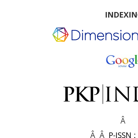
INDEXI
Â
Â Â
P-ISSN :