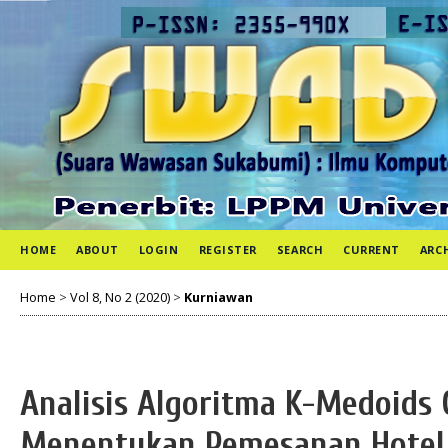
HOME
ABOUT
LOGIN
REGISTER
SEARCH
CURRENT
ARC
Home
>
Vol 8, No 2 (2020)
>
Kurniawan
Analisis Algoritma K-Medoids 
Menentukan Pemesanan Hotel