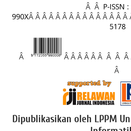
Â Â
P-ISSN :
990X
Â Â Â Â Â Â Â Â Â Â Â Â Â Â Â
5178
Â
Â Â Â Â Â Â Â Â Â
Â
Dipublikasikan oleh LPPM Un
Informati