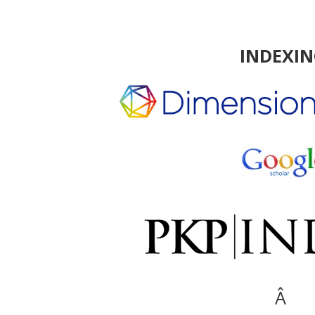
INDEXI
Â