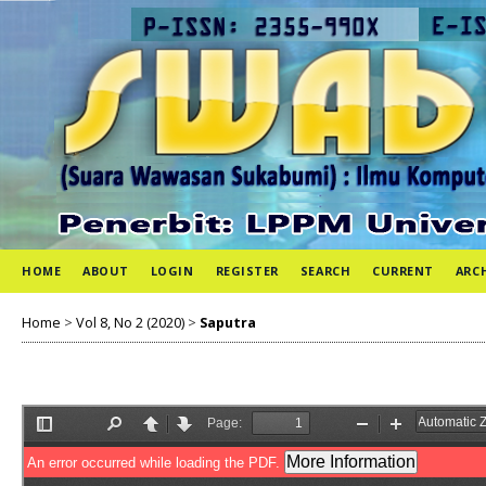
HOME
ABOUT
LOGIN
REGISTER
SEARCH
CURRENT
ARC
Home
>
Vol 8, No 2 (2020)
>
Saputra