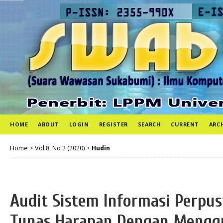
HOME
ABOUT
LOGIN
REGISTER
SEARCH
CURRENT
ARC
Home
>
Vol 8, No 2 (2020)
>
Hudin
Audit Sistem Informasi Perpu
Tunas Harapan Dengan Mengg