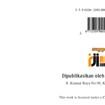
Â Â
P-ISSN : 2355-99
Â
Dipublikasikan oleh
Jl. Kramat Raya No.98, K
This work is licensed under a
C