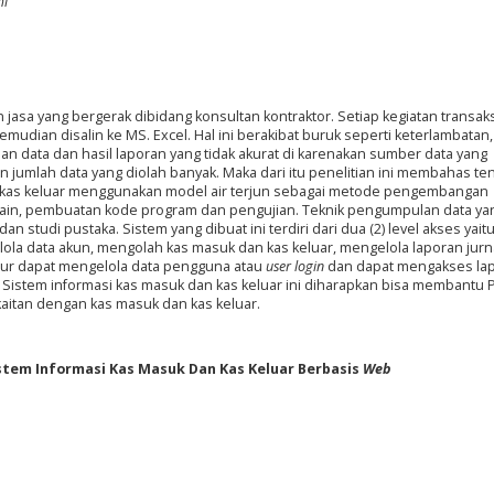
mi
asa yang bergerak dibidang konsultan kontraktor. Setiap kegiatan transaks
emudian disalin ke MS. Excel. Hal ini berakibat buruk seperti keterlambatan,
n data dan hasil laporan yang tidak akurat di karenakan sumber data yang
n jumlah data yang diolah banyak. Maka dari itu penelitian ini membahas te
 kas keluar menggunakan model air terjun sebagai metode pengembangan
 desain, pembuatan kode program dan pengujian. Teknik pengumpulan data ya
an studi pustaka. Sistem yang dibuat ini terdiri dari dua (2) level akses yai
ola data akun, mengolah kas masuk dan kas keluar, mengelola laporan jurn
ktur dapat mengelola data pengguna atau
user login
dan dapat mengakses la
i. Sistem informasi kas masuk dan kas keluar ini diharapkan bisa membantu 
aitan dengan kas masuk dan kas keluar.
istem Informasi Kas Masuk Dan Kas Keluar Berbasis
Web