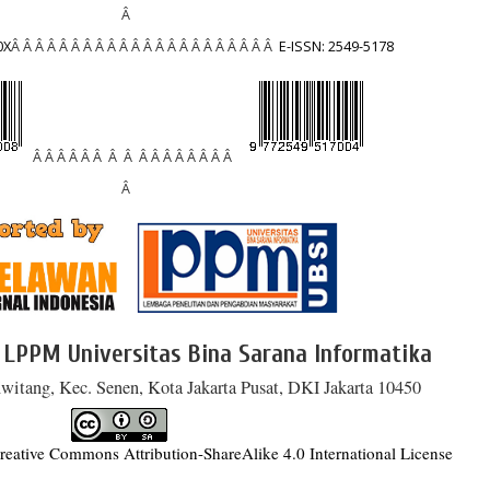
Â
0X
Â Â Â Â Â Â Â Â Â Â Â Â Â Â Â Â Â Â Â Â Â Â
E-ISSN: 2549-5178
Â Â Â Â Â Â Â Â Â Â Â Â Â Â Â Â
Â
 LPPM Universitas Bina Sarana Informatika
witang, Kec. Senen, Kota Jakarta Pusat, DKI Jakarta 10450
reative Commons Attribution-ShareAlike 4.0 International License