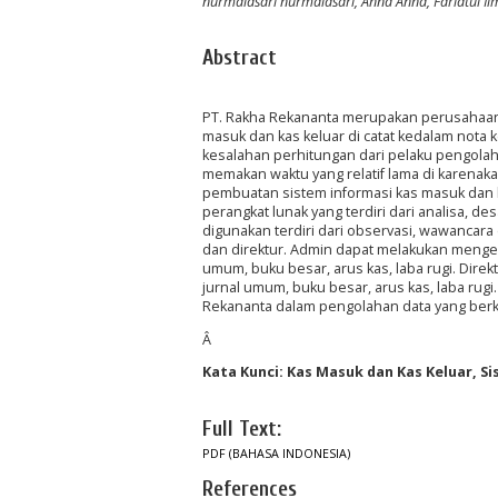
nurmalasari nurmalasari, Anna Anna, Fariatul Il
Abstract
PT. Rakha Rekananta merupakan perusahaan j
masuk dan kas keluar di catat kedalam nota k
kesalahan perhitungan dari pelaku pengolaha
memakan waktu yang relatif lama di karenaka
pembuatan sistem informasi kas masuk dan
perangkat lunak yang terdiri dari analisa,
digunakan terdiri dari observasi, wawancara d
dan direktur. Admin dapat melakukan mengel
umum, buku besar, arus kas, laba rugi. Dire
jurnal umum, buku besar, arus kas, laba rug
Rekananta dalam pengolahan data yang berk
Â
Kata Kunci: Kas Masuk dan Kas Keluar, S
Full Text:
PDF (BAHASA INDONESIA)
References