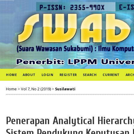
HOME
ABOUT
LOGIN
REGISTER
SEARCH
CURRENT
ARC
Home
>
Vol 7, No 2 (2019)
>
Susilawati
Penerapan Analytical Hierarch
Sistem Pendukung Keputusan 