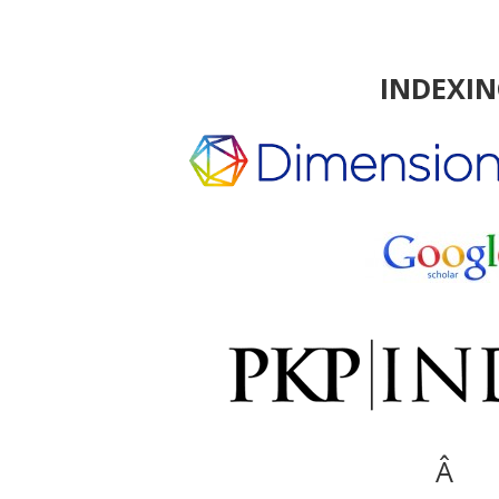
INDEXI
Â