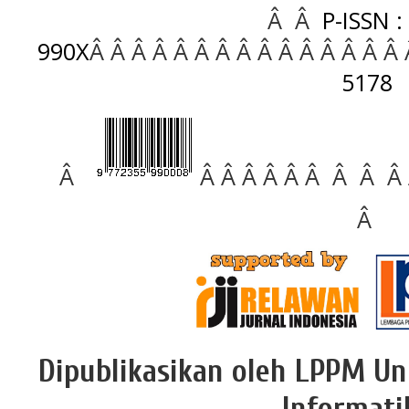
Â Â
P-ISSN :
990X
Â Â Â Â Â Â Â Â Â Â Â Â Â Â Â
5178
Â
Â Â Â Â Â Â Â Â Â
Â
Dipublikasikan oleh LPPM Un
Informati