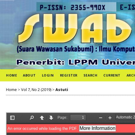
HOME
ABOUT
LOGIN
REGISTER
SEARCH
CURRENT
ARC
Home
>
Vol 7, No 2 (2019)
>
Astuti