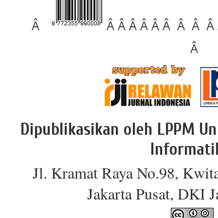
Â
Â Â Â Â Â Â Â Â Â
Â
Dipublikasikan oleh LPPM Un
Informati
Jl. Kramat Raya No.98, Kwit
Jakarta Pusat, DKI 