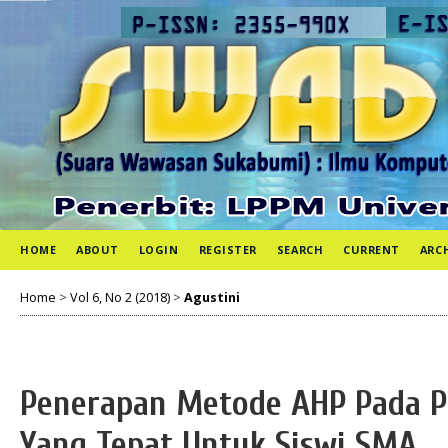
HOME
ABOUT
LOGIN
REGISTER
SEARCH
CURRENT
ARC
Home
>
Vol 6, No 2 (2018)
>
Agustini
Penerapan Metode AHP Pada P
Yang Tepat Untuk Siswi SMA