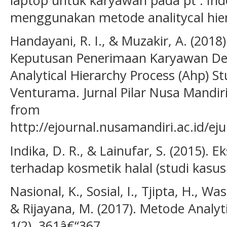
menggunakan metode analitycal hiera
Handayani, R. I., & Muzakir, A. (201
Keputusan Penerimaan Karyawan D
Analytical Hierarchy Process (Ahp) Stu
Venturama. Jurnal Pilar Nusa Mandiri
from
http://ejournal.nusamandiri.ac.id/eju
Indika, D. R., & Lainufar, S. (2015).
terhadap kosmetik halal (studi kasu
Nasional, K., Sosial, I., Tjipta, H., Was
& Rijayana, M. (2017). Metode Analyti
1(2), 361â€“367.