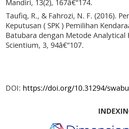
Mandiri, 13(2), 167â€“174.
Taufiq, R., & Fahrozi, N. F. (2016).
Keputusan ( SPK ) Pemilihan Kendar
Batubara dengan Metode Analytical H
Scientium, 3, 94â€“107.
DOI:
https://doi.org/10.31294/swabu
INDEXI