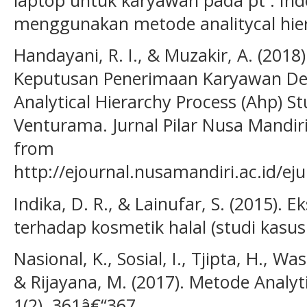
menggunakan metode analitycal hiera
Handayani, R. I., & Muzakir, A. (201
Keputusan Penerimaan Karyawan D
Analytical Hierarchy Process (Ahp) Stu
Venturama. Jurnal Pilar Nusa Mandiri
from
http://ejournal.nusamandiri.ac.id/eju
Indika, D. R., & Lainufar, S. (2015).
terhadap kosmetik halal (studi kasu
Nasional, K., Sosial, I., Tjipta, H., Was
& Rijayana, M. (2017). Metode Analyti
1(2), 361â€“367.