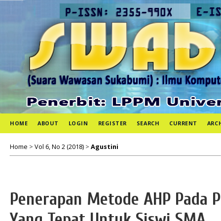
HOME
ABOUT
LOGIN
REGISTER
SEARCH
CURRENT
ARC
Home
>
Vol 6, No 2 (2018)
>
Agustini
Penerapan Metode AHP Pada P
Yang Tepat Untuk Siswi SMA