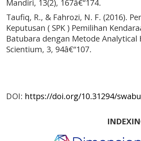
Mandiri, 13(2), 167â€“174.
Taufiq, R., & Fahrozi, N. F. (2016).
Keputusan ( SPK ) Pemilihan Kendar
Batubara dengan Metode Analytical H
Scientium, 3, 94â€“107.
DOI:
https://doi.org/10.31294/swabu
INDEXI