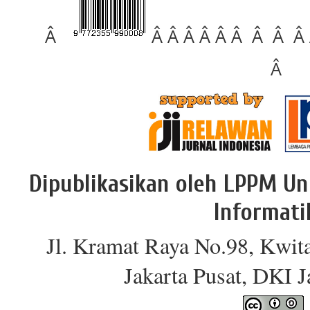
Â
Â Â Â Â Â Â Â Â Â
Â
Dipublikasikan oleh LPPM Un
Informati
Jl. Kramat Raya No.98, Kwit
Jakarta Pusat, DKI 