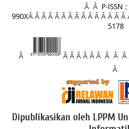
Â Â
P-ISSN :
990X
Â Â Â Â Â Â Â Â Â Â Â Â Â Â Â
5178
Â
Â Â Â Â Â Â Â Â Â
Â
Dipublikasikan oleh LPPM Un
Informati