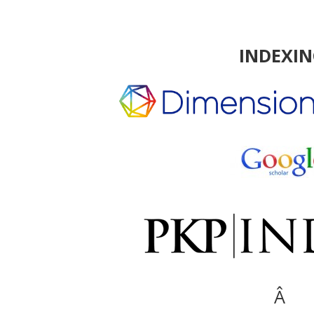
INDEXI
Â