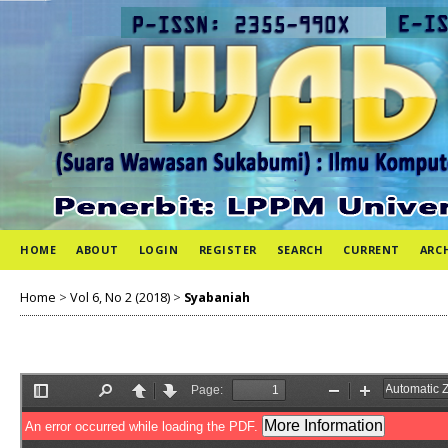
HOME
ABOUT
LOGIN
REGISTER
SEARCH
CURRENT
ARC
Home
>
Vol 6, No 2 (2018)
>
Syabaniah