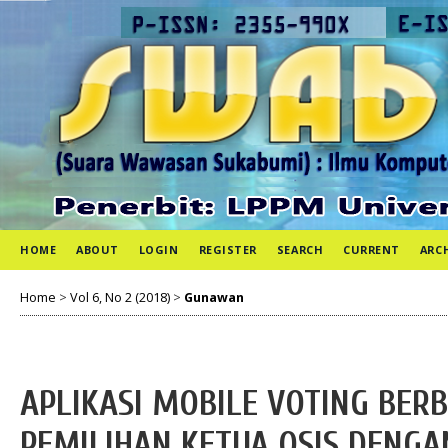
HOME
ABOUT
LOGIN
REGISTER
SEARCH
CURRENT
ARC
Home
>
Vol 6, No 2 (2018)
>
Gunawan
APLIKASI MOBILE VOTING BER
PEMILIHAN KETUA OSIS DENGA