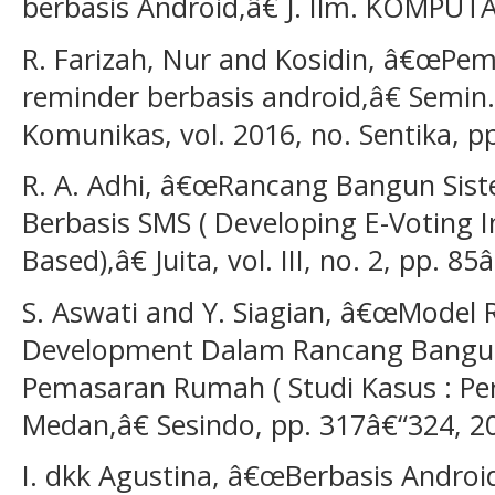
berbasis Android,â€ J. Ilm. KOMPUTASI
R. Farizah, Nur and Kosidin, â€œPem
reminder berbasis android,â€ Semin. 
Komunikas, vol. 2016, no. Sentika, p
R. A. Adhi, â€œRancang Bangun Sist
Berbasis SMS ( Developing E-Voting
Based),â€ Juita, vol. III, no. 2, pp. 85
S. Aswati and Y. Siagian, â€œModel 
Development Dalam Rancang Bangun
Pemasaran Rumah ( Studi Kasus : 
Medan,â€ Sesindo, pp. 317â€“324, 2
I. dkk Agustina, â€œBerbasis Androi