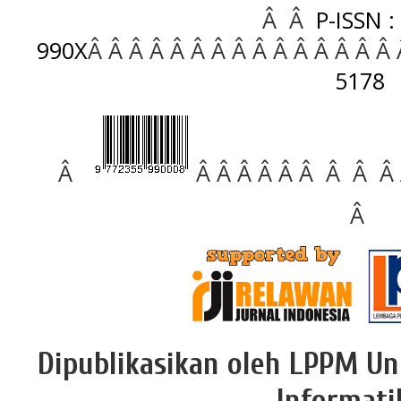
Â Â
P-ISSN :
990X
Â Â Â Â Â Â Â Â Â Â Â Â Â Â Â
5178
Â
Â Â Â Â Â Â Â Â Â
Â
Dipublikasikan oleh LPPM Un
Informati