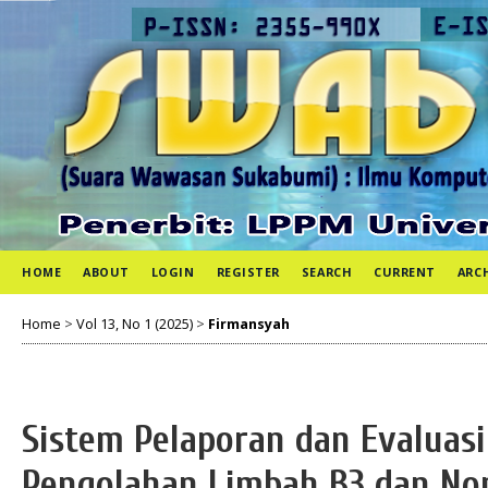
HOME
ABOUT
LOGIN
REGISTER
SEARCH
CURRENT
ARC
Home
>
Vol 13, No 1 (2025)
>
Firmansyah
Sistem Pelaporan dan Evaluasi 
Pengolahan Limbah B3 dan Non