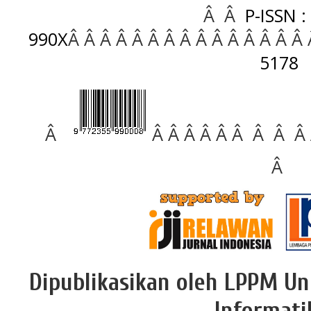
Â Â
P-ISSN :
990X
Â Â Â Â Â Â Â Â Â Â Â Â Â Â Â
5178
Â
Â Â Â Â Â Â Â Â Â
Â
Dipublikasikan oleh LPPM Un
Informati