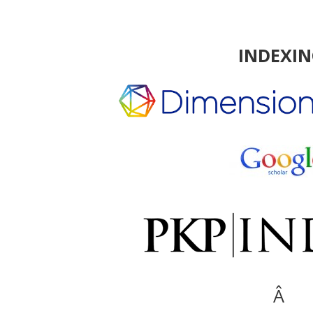
INDEXI
Â