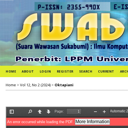
HOME
ABOUT
LOGIN
REGISTER
SEARCH
CURRENT
ARC
Home
>
Vol 12, No 2 (2024)
>
Oktapiani