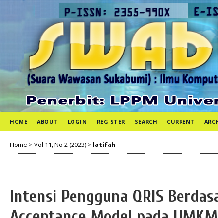
HOME
ABOUT
LOGIN
REGISTER
SEARCH
CURRENT
ARC
Home
>
Vol 11, No 2 (2023)
>
latifah
Intensi Pengguna QRIS Berdas
Acceptance Model pada UMKM 