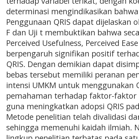
terhadap variabel terikat, dengan koef
determinasi mengindikasikan bahwa 9
Penggunaan QRIS dapat dijelaskan ole
F dan Uji t membuktikan bahwa secar
Perceived Usefulness, Perceived Eas
berpengaruh signifikan positif terh
QRIS. Dengan demikian dapat disimp
bebas tersebut memiliki peranan p
intensi UMKM untuk menggunakan QR
pemahaman terhadap faktor-faktor t
guna meningkatkan adopsi QRIS pad
Metode penelitian telah divalidasi dan 
sehingga memenuhi kaidah ilmiah. 
lingkup penelitian terbatas pada sat