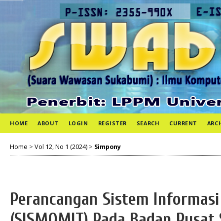
HOME
ABOUT
LOGIN
REGISTER
SEARCH
CURRENT
ARC
Home
>
Vol 12, No 1 (2024)
>
Simpony
Perancangan Sistem Informasi
(SISMOMIT) Pada Badan Pusat S