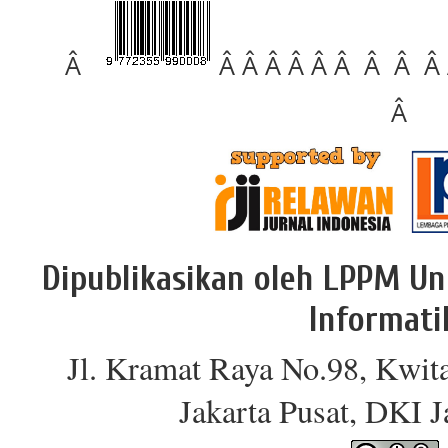
Â
Â Â Â Â Â Â Â Â Â
Â
Dipublikasikan oleh LPPM Un
Informati
Jl. Kramat Raya No.98, Kwit
Jakarta Pusat, DKI 