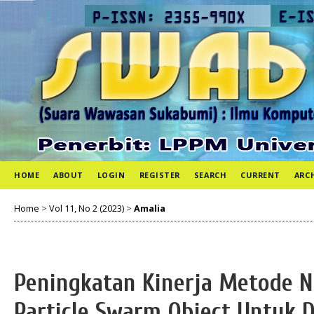
HOME
ABOUT
LOGIN
REGISTER
SEARCH
CURRENT
ARC
Home
>
Vol 11, No 2 (2023)
>
Amalia
Peningkatan Kinerja Metode 
Particle Swarm Object Untuk 