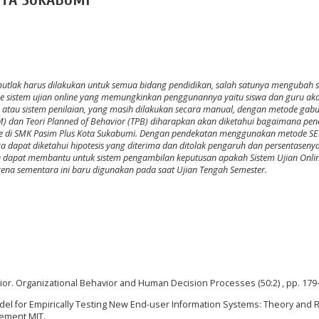
OTA SUKABUMI
 mutlak harus dilakukan untuk semua bidang pendidikan, salah satunya mengubah 
e sistem ujian online yang memungkinkan penggunannya yaitu siswa dan guru ak
n atau sistem penilaian, yang masih dilakukan secara manual, dengan metode ga
) dan Teori Planned of Behavior (TPB) diharapkan akan diketahui bagaimana pe
ne di SMK Pasim Plus Kota Sukabumi. Dengan pendekatan menggunakan metode S
 dapat diketahui hipotesis yang diterima dan ditolak pengaruh dan persentaseny
kan dapat membantu untuk sistem pengambilan keputusan apakah Sistem Ujian Onlin
arena sementara ini baru digunakan pada saat Ujian Tengah Semester.
vior. Organizational Behavior and Human Decision Processes (50:2) , pp. 179
del for Empirically Testing New End-user Information Systems: Theory and Re
gement MIT.