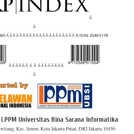
Â
Â
0X
Â Â Â Â Â Â Â Â Â Â Â Â Â Â Â Â Â Â Â Â Â Â
E-ISSN: 2549-5178
Â Â Â Â Â Â Â Â Â Â Â Â Â Â Â Â
Â
 LPPM Universitas Bina Sarana Informatika
witang, Kec. Senen, Kota Jakarta Pusat, DKI Jakarta 10450