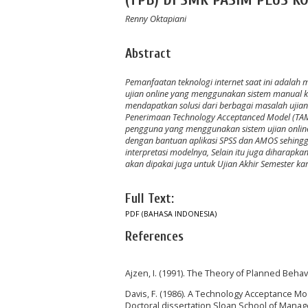
(TPB) DI SMK PASIM PLUS K
Renny Oktapiani
Abstract
Pemanfaatan teknologi internet saat ini adalah
ujian online yang menggunakan sistem manual k
mendapatkan solusi dari berbagai masalah ujia
Penerimaan Technology Acceptanced Model (TAM
pengguna yang menggunakan sistem ujian onli
dengan bantuan aplikasi SPSS dan AMOS sehingga
interpretasi modelnya, Selain itu juga diharap
akan dipakai juga untuk Ujian Akhir Semester k
Full Text:
PDF (BAHASA INDONESIA)
References
Ajzen, I. (1991). The Theory of Planned Beha
Davis, F. (1986). A Technology Acceptance Mo
Doctoral dissertation Sloan School of Mana