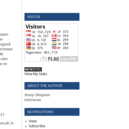
VISITOR
sistem
an
bunganÂ
nerimaan
EM,
a dan
e ini
View My Stats
ABOUT THE AUTHOR
Renny Oktapiani
Indonesia
NOTIFICATIONS
-21.
View
sult. In
Subscribe