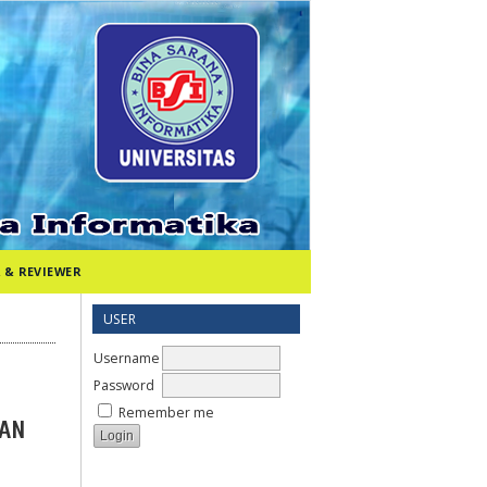
 & REVIEWER
USER
Username
Password
Remember me
TAN