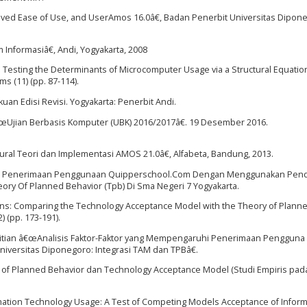
ceived Ease of Use, and UserAmos 16.0â€, Badan Penerbit Universitas Dipon
Informasiâ€, Andi, Yogyakarta, 2008
95). Testing the Determinants of Microcomputer Usage via a Structural Equati
s (11) (pp. 87-114).
kuan Edisi Revisi. Yogyakarta: Penerbit Andi.
œUjian Berbasis Komputer (UBK) 2016/2017â€. 19 Desember 2016.
ral Teori dan Implementasi AMOS 21.0â€, Alfabeta, Bandung, 2013.
Faktor Penerimaan Penggunaan Quipperschool.Com Dengan Menggunakan Pen
ry Of Planned Behavior (Tpb) Di Sma Negeri 7 Yogyakarta.
tions: Comparing the Technology Acceptance Model with the Theory of Plann
 (pp. 173-191).
litian â€œAnalisis Faktor-Faktor yang Mempengaruhi Penerimaan Pengguna
niversitas Diponegoro: Integrasi TAM dan TPBâ€.
y of Planned Behavior dan Technology Acceptance Model (Studi Empiris pad
mation Technology Usage: A Test of Competing Models Acceptance of Inform