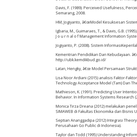
Davis, F. (1989). Perceived Usefulness, Per
Semarang, 2008.
HM, Jogiyanto, â€œModel Kesuksesan Sistem 
Igbaria, M., Guimaraes, T., & Davis, G.B. (19
J o u r n al o f Management Information System
Jogiyanto, P. (2008). Sistem InformasiKeperila
Kementrian Pendidikan Dan Kebudayaan. â€
http://ubk.kemdikbud.go.id/
Latan, Hengky, â€œ Model Persamaan Struktu
Lisa Noor Ardiani (2015) analisis Faktor-
Technology Acceptance Model (Tam) Dan Theo
Mathieson, K. (1991). Predicting User Inten
Behavior. In Information Systems Research (2)
Monica Tirza Dreana (2012) melakukan pene
SIMAWEB di Fakultas Ekonomika dan Bisnis U
Septian Ananggadipa (2012) Integrasi Theor
Perusahaan Go Public di Indonesia).
Taylor dan Todd (1995) Understanding Infor