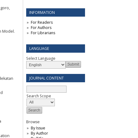
egoro,
INFORMATION
For Readers
For Authors
on Model.
For Librarians
LANGUAGE
Select Language
JOURNAL CONTENT
dekatan
ed
Search Scope
a
Browse
By Issue
By Author
ation