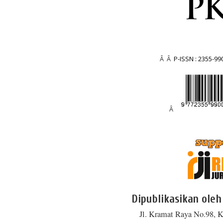
Â Â
P-ISSN : 2355-99
Â
Dipublikasikan oleh
Jl. Kramat Raya No.98, K