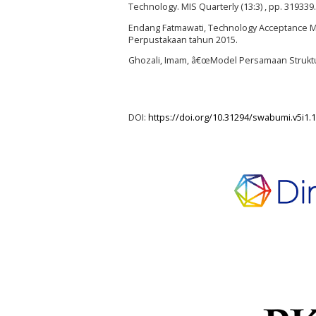
Technology. MIS Quarterly (13:3) , pp. 319339.
Endang Fatmawati, Technology Acceptance M
Perpustakaan tahun 2015.
Ghozali, Imam, â€œModel Persamaan Struktu
DOI:
https://doi.org/10.31294/swabumi.v5i1.