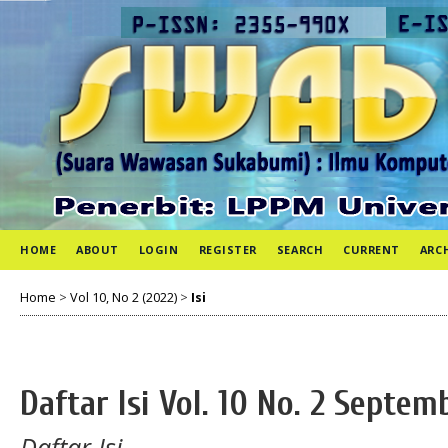
HOME
ABOUT
LOGIN
REGISTER
SEARCH
CURRENT
ARC
Home
>
Vol 10, No 2 (2022)
>
Isi
Daftar Isi Vol. 10 No. 2 Septem
Daftar Isi