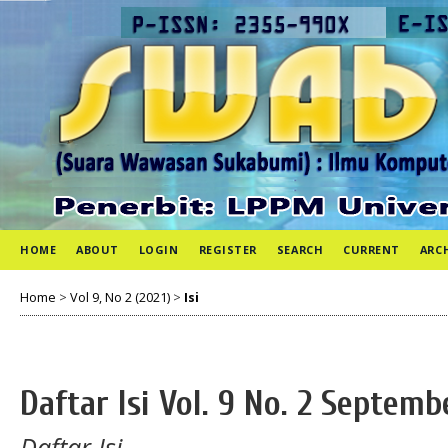
HOME
ABOUT
LOGIN
REGISTER
SEARCH
CURRENT
ARC
Home
>
Vol 9, No 2 (2021)
>
Isi
Daftar Isi Vol. 9 No. 2 Septemb
Daftar Isi