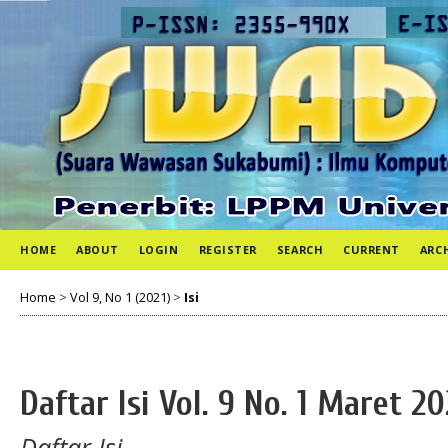
HOME
ABOUT
LOGIN
REGISTER
SEARCH
CURRENT
ARC
Home
>
Vol 9, No 1 (2021)
>
Isi
Daftar Isi Vol. 9 No. 1 Maret 20
Daftar Isi