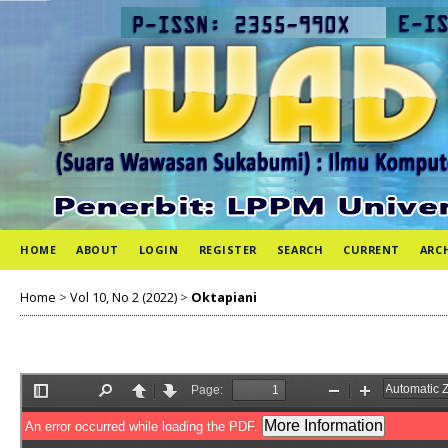
HOME
ABOUT
LOGIN
REGISTER
SEARCH
CURRENT
ARC
Home
>
Vol 10, No 2 (2022)
>
Oktapiani