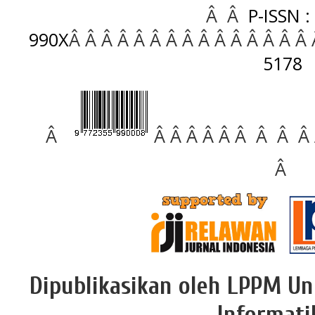
Â Â
P-ISSN :
990X
Â Â Â Â Â Â Â Â Â Â Â Â Â Â Â
5178
Â
Â Â Â Â Â Â Â Â Â
Â
Dipublikasikan oleh LPPM Un
Informati