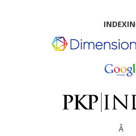
INDEXI
Â