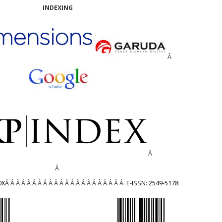
INDEXING
Â
Â
Â
0X
Â Â Â Â Â Â Â Â Â Â Â Â Â Â Â Â Â Â Â Â Â Â
E-ISSN: 2549-5178