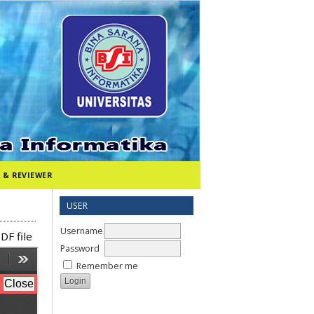
 & REVIEWER
USER
Username
DF file
Password
Remember me