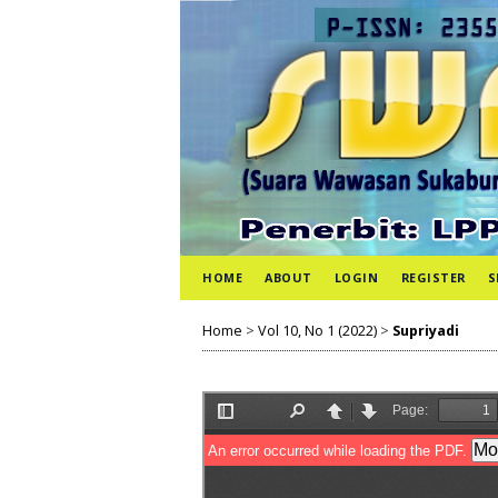
HOME
ABOUT
LOGIN
REGISTER
S
Home
>
Vol 10, No 1 (2022)
>
Supriyadi