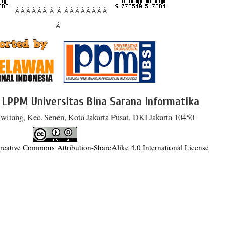
Â Â Â Â Â Â Â Â Â Â Â Â Â Â Â Â
Â
 LPPM Universitas Bina Sarana Informatika
witang, Kec. Senen, Kota Jakarta Pusat, DKI Jakarta 10450
reative Commons Attribution-ShareAlike 4.0 International License