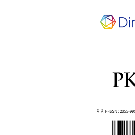
Â Â
P-ISSN : 2355-99