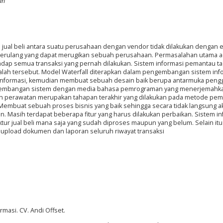
an
ual beli antara suatu perusahaan dengan vendor tidak dilakukan dengan ef
erulang yang dapat merugikan sebuah perusahaan. Permasalahan utama a
hadap semua transaksi yang pernah dilakukan. Sistem informasi pemantau t
lah tersebut. Model Waterfall diterapkan dalam pengembangan sistem info
m informasi, kemudian membuat sebuah desain baik berupa antarmuka pen
ngembangan sistem dengan media bahasa pemrograman yang menerjemahk
an perawatan merupakan tahapan terakhir yang dilakukan pada metode pe
Membuat sebuah proses bisnis yang baik sehingga secara tidak langsung a
sih terdapat beberapa fitur yang harus dilakukan perbaikan. Sistem in
 jual beli mana saja yang sudah diproses maupun yang belum. Selain itu 
 upload dokumen dan laporan seluruh riwayat transaksi
rmasi. CV. Andi Offset.