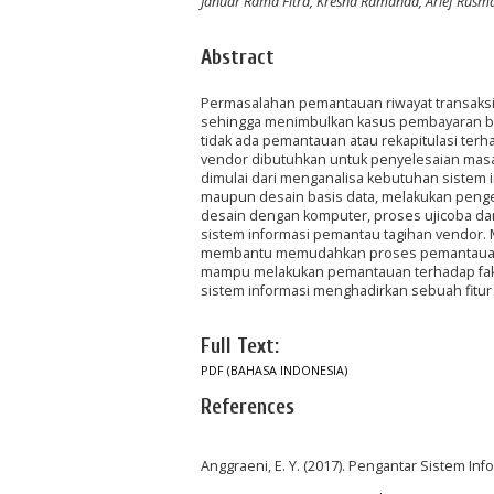
Januar Rama Fitra, Kresna Ramanda, Arief Rusm
Abstract
Permasalahan pemantauan riwayat transaksi j
sehingga menimbulkan kasus pembayaran b
tidak ada pemantauan atau rekapitulasi ter
vendor dibutuhkan untuk penyelesaian masa
dimulai dari menganalisa kebutuhan siste
maupun desain basis data, melakukan pe
desain dengan komputer, proses ujicoba d
sistem informasi pemantau tagihan vendor. 
membantu memudahkan proses pemantauan. Ma
mampu melakukan pemantauan terhadap faktur
sistem informasi menghadirkan sebuah fitur
Full Text:
PDF (BAHASA INDONESIA)
References
Anggraeni, E. Y. (2017). Pengantar Sistem Info