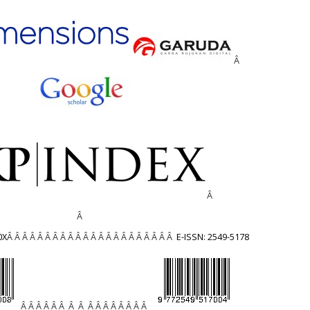
Â
Â
Â
0X
Â Â Â Â Â Â Â Â Â Â Â Â Â Â Â Â Â Â Â Â Â Â
E-ISSN: 2549-5178
Â Â Â Â Â Â Â Â Â Â Â Â Â Â Â Â