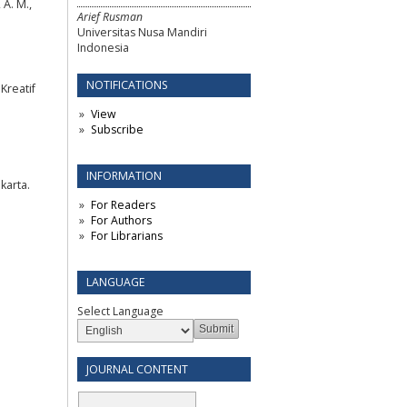
 A. M.,
Arief Rusman
Universitas Nusa Mandiri
Indonesia
NOTIFICATIONS
Kreatif
View
Subscribe
INFORMATION
karta.
For Readers
For Authors
For Librarians
LANGUAGE
Select Language
JOURNAL CONTENT