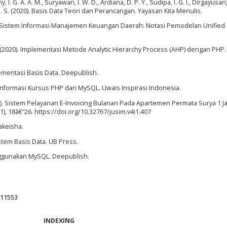
 I. G. A. A. M., Suryawan, I. W. D., Ardiana, D. P. Y., Sudipa, I. G. I., Dirgayusari,
 G. S. (2020). Basis Data Teori dan Perancangan. Yayasan Kita Menulis.
an Sistem Informasi Manajemen Keuangan Daerah: Notasi Pemodelan Unified
I. (2020). Implementasi Metode Analytic Hierarchy Process (AHP) dengan PHP. 
ementasi Basis Data. Deepublish.
m Informasi Kursus PHP dan MySQL. Uwais Inspirasi Indonesia.
019). Sistem Pelayanan E-Invoicing Bulanan Pada Apartemen Permata Surya 1 Ja
1), 18â€“26. https://doi.org/10.32767/jusim.v4i1.407
akeisha.
istem Basis Data. UB Press.
nggunakan MySQL. Deepublish.
.11553
INDEXING