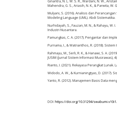
Ginantra, N. L. W. S. R., Wardani, N. W., Aristamy,
Mahendra, G. S., Ariasih, N. K., & Parwita, W.
Mulyani, S. (2016). Analisis dan Perancang
Modeling Language (UML). Abdi Sistematika.
Nurhidayah, S., Fauzan, M. N., & Rahayu, W. 
Industri Nusantara.
Pamungkas, C. A. (2017). Pengantar dan Impl
Purnama, I., & Watrianthos, R. (2018). Siste
Rahmayu, M., Serli, R. K., & Hanawi, S. A. (2
JUSIM (Jurnal Sistem Informasi Musirawas), 4(
Rianto, I. (2021). Rekayasa Perangkat Lunak. L
Widodo, A. W., & Kurnianingtyas, D. (2017). S
Yanto, R. (2012). Manajemen Basis Data me
DOI:
https://doi.org/10.31294/swabumi.v10i1