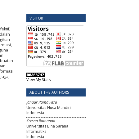
VISITOR
ektif,
dalah
agihan
rmasi,
gguna
an
mbuatan
kan
formasi
juga,
View My Stats
ABOUT THE AUTHORS
Januar Rama Fitra
Universitas Nusa Mandiri
Indonesia
Kresna Ramanda
Universitas Bina Sarana
Informatika
Indonesia