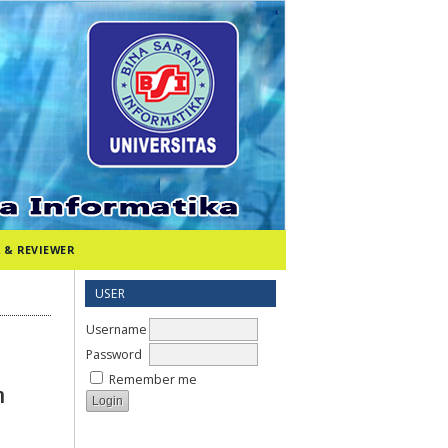
 & REVIEWER
USER
Username
Password
Remember me
n