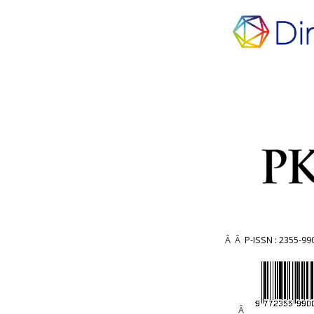
Â Â
P-ISSN : 2355-99
Â