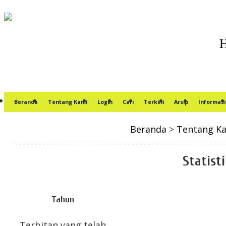
Beranda
Tentang Kami
Login
Cari
Terkini
Arsip
Informasi
Beranda
>
Tentang K
Statist
Tahun
Terbitan yang telah