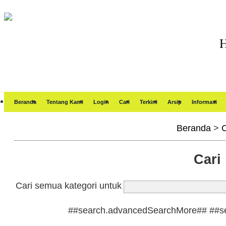
Beranda
Tentang Kami
Login
Cari
Terkini
Arsip
Informasi
Beranda
>
C
Cari
Cari semua kategori untuk
##search.advancedSearchMore##
##s