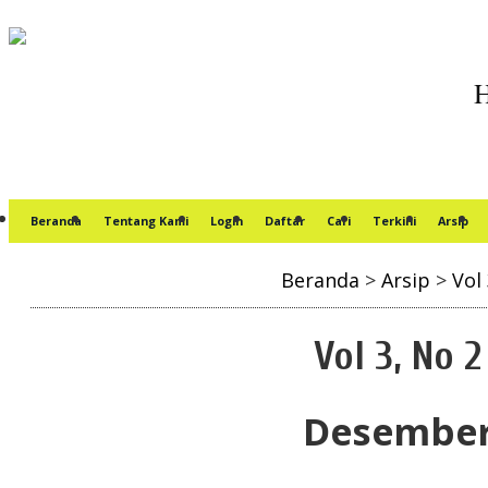
Beranda
Tentang Kami
Login
Daftar
Cari
Terkini
Arsip
Beranda
>
Arsip
>
Vol 
Vol 3, No 2
Desember