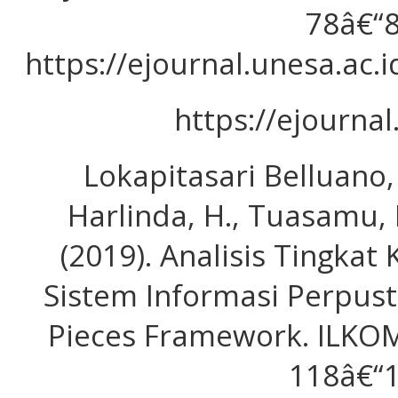
78â€“8
https://ejournal.unesa.ac.
https://ejournal
Lokapitasari Belluano, P
Harlinda, H., Tuasamu, F.
(2019). Analisis Tingka
Sistem Informasi Perpu
Pieces Framework. ILKOM 
118â€“1