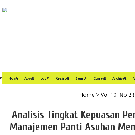
Home
About
Login
Register
Search
Current
Archives
A
Home
>
Vol 10, No 2 
Analisis Tingkat Kepuasan Pe
Manajemen Panti Asuhan Men