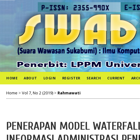
HOME
ABOUT
LOGIN
REGISTER
SEARCH
CURRENT
ARC
Home
>
Vol 7, No 2 (2019)
>
Rahmawati
PENERAPAN MODEL WATERFALL
INFORMASI ADMINISTRASI PE