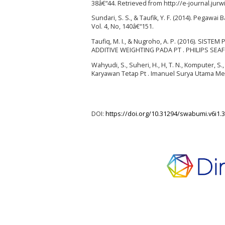
38â€“44. Retrieved from http://e-journal.jur
Sundari, S. S., & Taufik, Y. F. (2014). Pega
Vol. 4, No, 140â€“151.
Taufiq, M. I., & Nugroho, A. P. (2016).
ADDITIVE WEIGHTING PADA PT . PHILIPS SEAF
Wahyudi, S., Suheri, H., H, T. N., Komputer, 
Karyawan Tetap Pt . Imanuel Surya Utama M
DOI:
https://doi.org/10.31294/swabumi.v6i1.