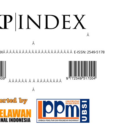
Â
Â
0X
Â Â Â Â Â Â Â Â Â Â Â Â Â Â Â Â Â Â Â Â Â Â
E-ISSN: 2549-5178
Â Â Â Â Â Â Â Â Â Â Â Â Â Â Â Â
Â