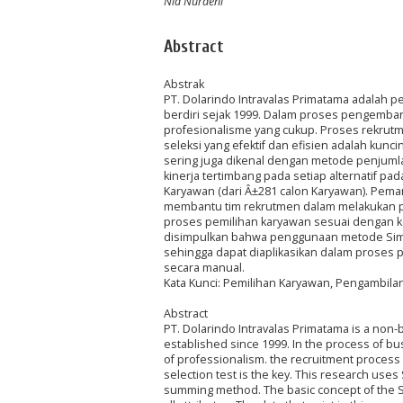
Nia Nuraeni
Abstract
Abstrak
PT. Dolarindo Intravalas Primatama adalah 
berdiri sejak 1999. Dalam proses pengemban
profesionalisme yang cukup. Proses rekrut
seleksi yang efektif dan efisien adalah kun
sering juga dikenal dengan metode penjum
kinerja tertimbang pada setiap alternatif pa
Karyawan (dari Â±281 calon Karyawan). Pem
membantu tim rekrutmen dalam melakukan pr
proses pemilihan karyawan sesuai dengan ke
disimpulkan bahwa penggunaan metode Simple
sehingga dapat diaplikasikan dalam proses 
secara manual.
Kata Kunci: Pemilihan Karyawan, Pengambila
Abstract
PT. Dolarindo Intravalas Primatama is a non
established since 1999. In the process of bu
of professionalism. the recruitment process i
selection test is the key. This research us
summing method. The basic concept of the S