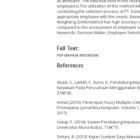
all attributes. The data that exist in this r
employees).The utilization of this method wi
conducting the selection process at PT. Dolar
appropriate employee with the needs. Based o
Weighting (SAW) method has high accuracy va
compared to the assessment of employee sel
Keywords: Decision Maker, Employee Selecti
Full Text:
PDF (BAHASA INDONESIA)
References
Abadi, S., Latifah, F., Kunci, K., Pendukung K
Karyawan Pada Perusahaan Menggunakan Meto
37â€“43.
Ashari,(2015). Penerapan Fuzzy Multiple Cri
Prismatama. Jurnal Ilmu Komputer, Volume 1
2017).
Setiaji, P. (2014). Sistem Pendukung Kepu
Universitas Muria Kudus, 11â€“15.
Setiani, B. (2013). Kajian Sumber Daya Manus