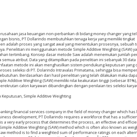
perusahaan jasa keuangan non-perbankan di bidang money changer yang te
gan bisnis, PT Dollarindo membutuhkan tenaga kerja yang memiliki tingkat
men adalah proses yang sangat awal yang menentukan prosesnya, sebuah 
cinya. Penelitian ini menggunakan metode Simple Additive Weighting (SAW) y
lahan tertimbang. Konsep dasar metode Saw adalah menemukan jumlah pen
da semua atribut. Data yang ditampilkan pada penelitian ini sebanyak 30 data
anfaatan metode ini akan menghasilkan sistem pendukung keputusan yang 
oses seleksi di PT. Dolarindo Intravalas Primatama, sehingga bisa memp
butuhan. Berdasarkan dari hasil penelitian yang telah dilakukan maka dapa
 Additive Weighting (SAW) memiliki nilai keakuratan tinggi (sebesar 81%),
perekrutan calon karyawan dibandingkan dengan penilaian tes seleksi kary
n Keputusan, Simple Additive Weighting
-banking financial services company in the field of money changer which has
siness development, PT Dollarindo requires a workforce that has a sufficien
s a very early process that determines the process, an effective and efficie
es Simple Additive Weighting (SAW) method which is often also known as wei
aw method is to find a weighted sum of performance ratings on each altern