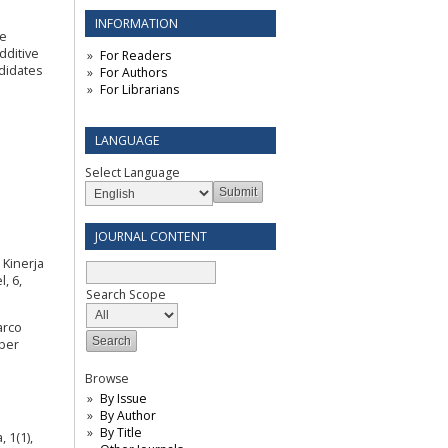
n
INFORMATION
he
dditive
For Readers
ndidates
For Authors
For Librarians
LANGUAGE
Select Language
JOURNAL CONTENT
 Kinerja
, 6,
Search Scope
arco
mber
Browse
By Issue
By Author
By Title
 1(1),