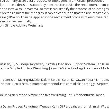
esearch as many as 30 data prospective Employees (from Â± 281 prospective
ll produce a decision support system that can assist the recruitment team i
indo Intravalas Primatama, so that it can simplify the process of selecting t
n the result of the research, it can be concluded that the use of Simple A
lue (81%), so it can be applied in the recruitment process of employee ca
ection test manually.
on, Simple Additive Weighting
eputusan, S., & Kinerja Karyawan, P. (2016). Decision Support System Penilaian
de Simple Additive Weighting. Jurnal TAM (Technology Acceptance Model
teria Decision Making (MCDM) Dalam Seleksi Calon Karyawan Pada PT. Indom
, Nomor 1, 2015 http://ilmumanajemenindustri.com (diakses tanggal Septe
tusan Dengan Metode Simple Additive Weighting Untuk Menentukan Dosen.
ia Dalam Proses Rekrutmen Tenaga Kerja Di Perusahaan. Jurnal Ilmiah Widya,