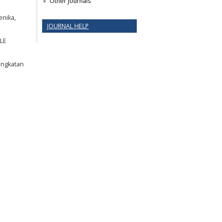
Other Journals
enika,
JOURNAL HELP
LE
gangkatan