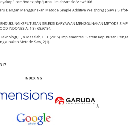
widyakop3.com/index.php/jurnal-ilmiah/article/view/106
wai Baru Dengan Menggunakan Metode Simple Additive Weighting ( Saw ). Sisfot
 SISTEM PENDUKUNG KEPUTUSAN SELEKSI KARYAWAN MENGGUNAKAN METODE SIMP
OOD INDONESIA, 1(3), 68â€“84.
S., Teknologi, F., & Masalah, L. B. (2015). Implementasi Sistem Keputusan Pen
enggunakan Metode Saw, 2(1).
3317
INDEXING
Â