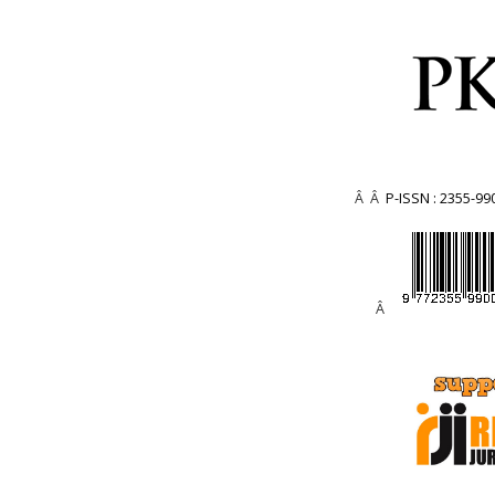
Â Â
P-ISSN : 2355-99
Â