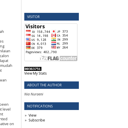
VISITOR
lah
tes
ang
ilaian
 calon
dapat
ermudah
t
View My Stats
awan
ABOUT THE AUTHOR
Nia Nuraeni
 been
NOTIFICATIONS
t level
nt
View
ghted
Subscribe
ative on