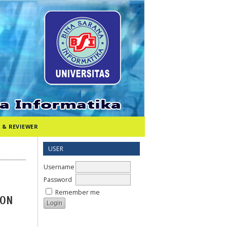
 & REVIEWER
USER
Username
Password
Remember me
LON