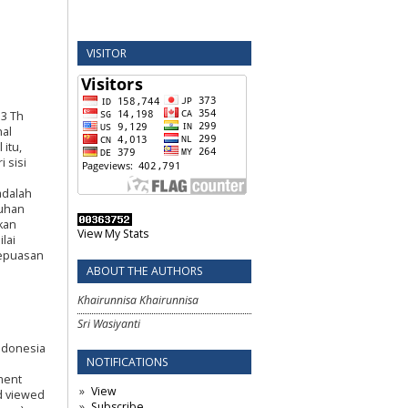
VISITOR
 3 Th
nal
itu,
 sisi
adalah
ruhan
kan
View My Stats
lai
kepuasan
ABOUT THE AUTHORS
Khairunnisa Khairunnisa
Sri Wasiyanti
Indonesia
NOTIFICATIONS
ment
View
id viewed
Subscribe