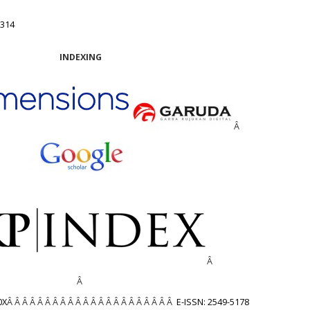
3314
INDEXING
Â
Â
Â
0X
Â Â Â Â Â Â Â Â Â Â Â Â Â Â Â Â Â Â Â Â Â Â
E-ISSN: 2549-5178