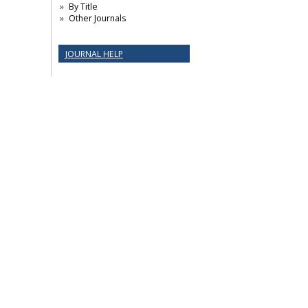
By Title
Other Journals
JOURNAL HELP