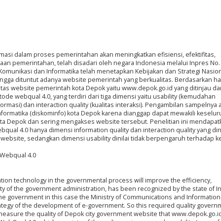
asi dalam proses pemerintahan akan meningkatkan efisiensi, efektifitas,
aan pemerintahan, telah disadari oleh negara Indonesia melalui Inpres No.
Komunikasi dan Informatika telah menetapkan Kebijakan dan Strategi Nasio
a dituntut adanya website pemerintah yang berkualitas. Berdasarkan hal 
tas website pemerintah kota Depok yaitu www.depok.go.id yang ditinjau dari
 webqual 4.0, yang terdiri dari tiga dimensi yaitu usability (kemudahan
formasi) dan interaction quality (kualitas interaksi). Pengambilan sampelnya 
nformatika (diskominfo) kota Depok karena dianggap dapat mewakili keselu
ta Depok dan sering mengakses website tersebut. Penelitian ini mendapat
al 4.0 hanya dimensi information quality dan interaction quality yang dini
bsite, sedangkan dimensi usability dinilai tidak berpengaruh terhadap 
, Webqual 4.0
tion technology in the governmental process will improve the efficiency,
ity of the government administration, has been recognized by the state of 
the government in this case the Ministry of Communications and Information
rategy of the development of e-government. So this required quality govern
o measure the quality of Depok city government website that www.depok.go.