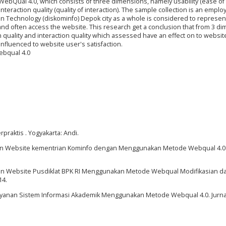
 WebQual 4.0, which consists of three dimensions, namely usability (ease of 
interaction quality (quality of interaction). The sample collection is an emplo
n Technology (diskominfo) Depok city as a whole is considered to represen
nd often access the website. This research get a conclusion that from 3 d
 quality and interaction quality which assessed have an effect on to websit
 influenced to website user's satisfaction.
ebqual 4.0
praktis . Yogyakarta: Andi.
yanan Website kementrian Kominfo dengan Menggunakan Metode Webqual 4.0 
ayanan Website Pusdiklat BPK RI Menggunakan Metode Webqual Modifikasian d
14.
Layanan Sistem Informasi Akademik Menggunakan Metode Webqual 4.0. Jurna