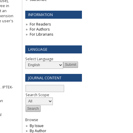
use),
yee in
t an
INFORMATION
imension
e user's
For Readers
For Authors
For Librarians
LANGUAGE
Select Language
JOURNAL CONTENT
. IPTEK-
Search Scope
an
l
Browse
By Issue
By Author