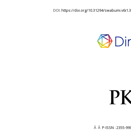
DOI:
https://doi.org/10.31294/swabumi.v6i1.
Â Â
P-ISSN : 2355-99