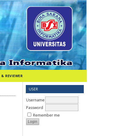
 & REVIEWER
USER
Username
Password
Remember me