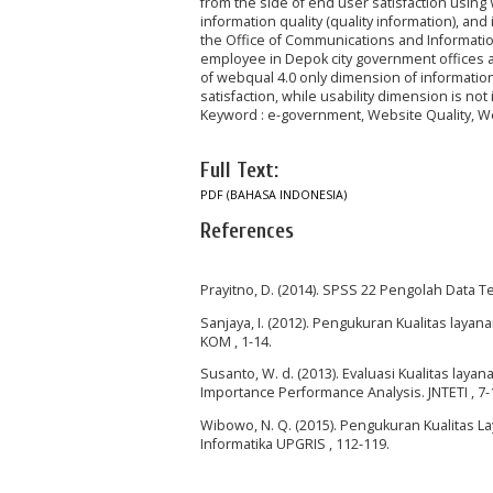
from the side of end user satisfaction using
information quality (quality information), and 
the Office of Communications and Informatio
employee in Depok city government offices a
of webqual 4.0 only dimension of information
satisfaction, while usability dimension is not
Keyword : e-government, Website Quality, W
Full Text:
PDF (BAHASA INDONESIA)
References
Prayitno, D. (2014). SPSS 22 Pengolah Data Ter
Sanjaya, I. (2012). Pengukuran Kualitas la
KOM , 1-14.
Susanto, W. d. (2013). Evaluasi Kualitas l
Importance Performance Analysis. JNTETI , 7-
Wibowo, N. Q. (2015). Pengukuran Kualitas 
Informatika UPGRIS , 112-119.