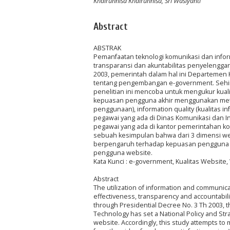
Khairunnisa Khairunnisa, Sri Wasiyanti
Abstract
ABSTRAK
Pemanfaatan teknologi komunikasi dan inform
transparansi dan akuntabilitas penyelenggar
2003, pemerintah dalam hal ini Departemen 
tentang pengembangan e-government. Sehingg
penelitian ini mencoba untuk mengukur kuali
kepuasan pengguna akhir menggunakan metode
penggunaan), information quality (kualitas in
pegawai yang ada di Dinas Komunikasi dan I
pegawai yang ada di kantor pemerintahan ko
sebuah kesimpulan bahwa dari 3 dimensi webqu
berpengaruh terhadap kepuasan pengguna we
pengguna website.
Kata Kunci : e-government, Kualitas Website
Abstract
The utilization of information and communica
effectiveness, transparency and accountabil
through Presidential Decree No. 3 Th 2003, 
Technology has set a National Policy and St
website. Accordingly, this study attempts t