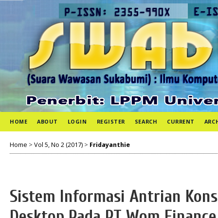
HOME
ABOUT
LOGIN
REGISTER
SEARCH
CURRENT
ARC
Home
>
Vol 5, No 2 (2017)
>
Fridayanthie
Sistem Informasi Antrian Kon
Desktop Pada PT Wom Finance