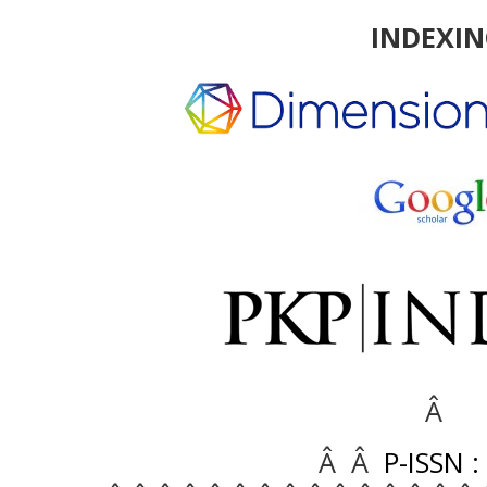
INDEXI
Â
Â Â
P-ISSN :