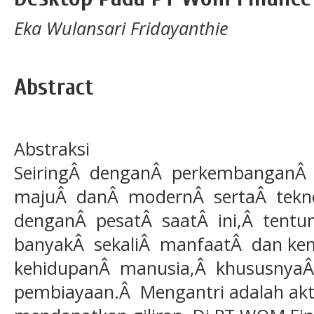
Eka Wulansari Fridayanthie
Abstract
Abstraksi
SeiringÂ denganÂ perkembangan
majuÂ danÂ modernÂ sertaÂ tekn
denganÂ pesatÂ saatÂ ini,Â tent
banyakÂ sekaliÂ manfaatÂ dan k
kehidupanÂ manusia,Â khususnya
pembiayaan.Â Mengantri adalah akt