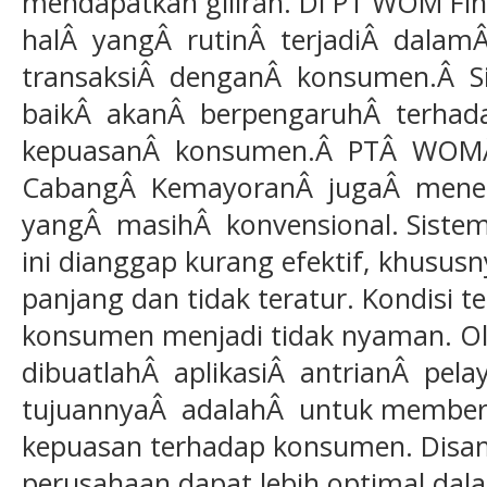
mendapatkan giliran. Di PT WOM Fi
halÂ yangÂ rutinÂ terjadiÂ dalam
transaksiÂ denganÂ konsumen.Â S
baikÂ akanÂ berpengaruhÂ terhad
kepuasanÂ konsumen.Â PTÂ WOMÂ
CabangÂ KemayoranÂ jugaÂ mener
yangÂ masihÂ konvensional. Sistem 
ini dianggap kurang efektif, khususny
panjang dan tidak teratur. Kondisi
konsumen menjadi tidak nyaman. O
dibuatlahÂ aplikasiÂ antrianÂ pe
tujuannyaÂ adalahÂ untuk member
kepuasan terhadap konsumen. Disampi
perusahaan dapat lebih optimal da