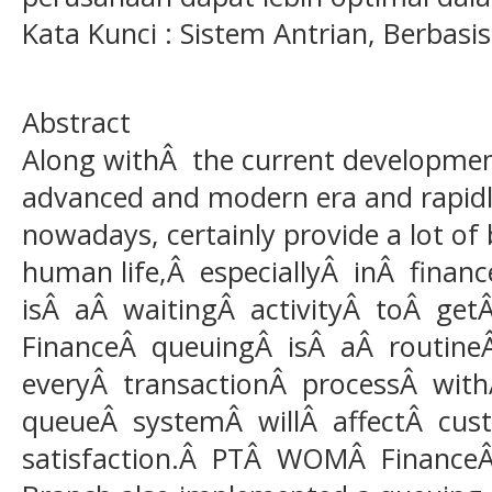
Kata Kunci : Sistem Antrian, Berbasi
Abstract
Along withÂ the current development
advanced and modern era and rapidl
nowadays, certainly provide a lot of
human life,Â especiallyÂ inÂ fina
isÂ aÂ waitingÂ activityÂ toÂ g
FinanceÂ queuingÂ isÂ aÂ routin
everyÂ transactionÂ processÂ wi
queueÂ systemÂ willÂ affectÂ cu
satisfaction.Â PTÂ WOMÂ FinanceÂ 