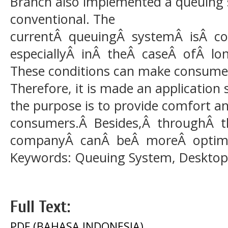
Branch also implemented a queuing sy
conventional. The
currentÂ queuingÂ systemÂ isÂ con
especiallyÂ inÂ theÂ caseÂ ofÂ lo
These conditions can make consume
Therefore, it is made an application
the purpose is to provide comfort an
consumers.Â Besides,Â throughÂ th
companyÂ canÂ beÂ moreÂ optimal
Keywords: Queuing System, Desktop
Full Text:
PDF (BAHASA INDONESIA)