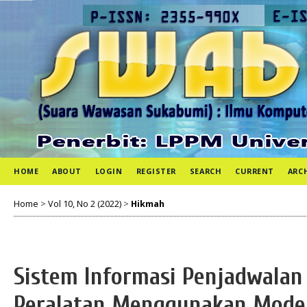
HOME
ABOUT
LOGIN
REGISTER
SEARCH
CURRENT
ARC
Home
>
Vol 10, No 2 (2022)
>
Hikmah
Sistem Informasi Penjadwala
Peralatan Menggunakan Model