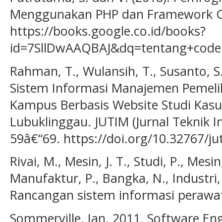
Menggunakan PHP dan Framework Co
https://books.google.co.id/books?
id=7SllDwAAQBAJ&dq=tentang+codei
Rahman, T., Wulansih, T., Susanto, S.
Sistem Informasi Manajemen Pemeli
Kampus Berbasis Website Studi Kas
Lubuklinggau. JUTIM (Jurnal Teknik I
59â€“69. https://doi.org/10.32767/ju
Rivai, M., Mesin, J. T., Studi, P., Mesi
Manufaktur, P., Bangka, N., Industri,
Rancangan sistem informasi perawa
Sommerville, Ian. 2011. Software En