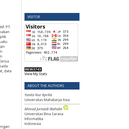
VISITOR
if. PT.
upakan
ptik
uatu
gan
an
an
 Ginsa
 pada
t, data
View My Stats
ABOUT THE AUTHORS
Yunita Nur Aprilia
Universitas Mahakarya Asia
Ahmad Jurnaidi Wahidin
Universitas Bina Sarana
Informatika
Indonesia
Dengan