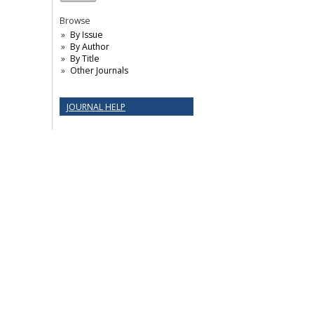
Browse
By Issue
By Author
By Title
Other Journals
JOURNAL HELP