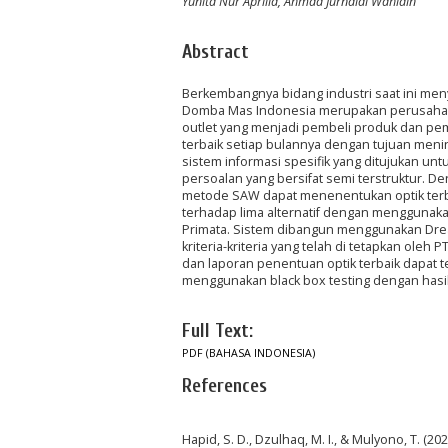
Yunita Nur Aprilia, Ahmad Jurnaidi Wahidin
Abstract
Berkembangnya bidang industri saat ini men
Domba Mas Indonesia merupakan perusahaan y
outlet yang menjadi pembeli produk dan pe
terbaik setiap bulannya dengan tujuan men
sistem informasi spesifik yang ditujukan 
persoalan yang bersifat semi terstruktur.
metode SAW dapat menenentukan optik terb
terhadap lima alternatif dengan menggunakan l
Primata. Sistem dibangun menggunakan Dr
kriteria-kriteria yang telah di tetapkan ole
dan laporan penentuan optik terbaik dapat t
menggunakan black box testing dengan hasi
Full Text:
PDF (BAHASA INDONESIA)
References
Hapid, S. D., Dzulhaq, M. I., & Mulyono, T.