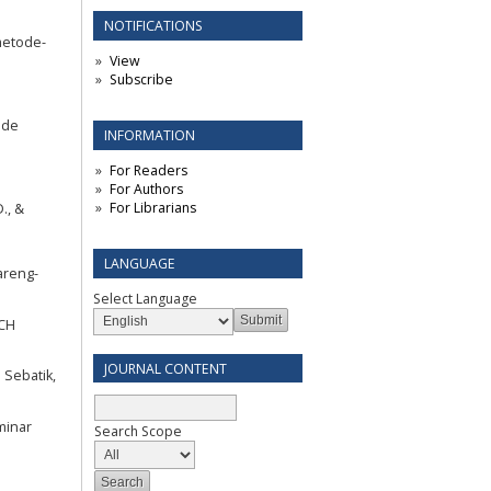
NOTIFICATIONS
metode-
View
Subscribe
ode
INFORMATION
For Readers
For Authors
For Librarians
., &
LANGUAGE
areng-
Select Language
ECH
JOURNAL CONTENT
 Sebatik,
minar
Search Scope