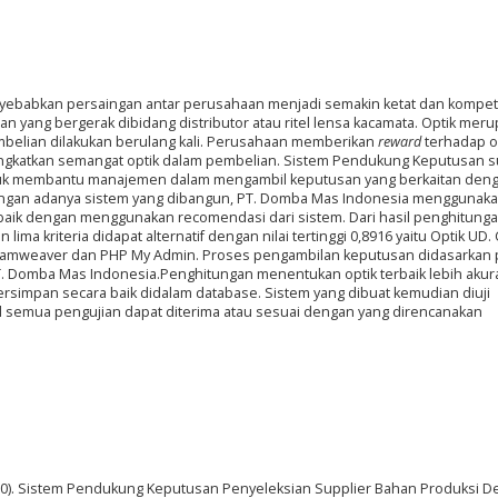
yebabkan persaingan antar perusahaan menjadi semakin ketat dan kompetit
ang bergerak dibidang distributor atau ritel lensa kacamata. Optik mer
mbelian dilakukan berulang kali. Perusahaan memberikan
reward
terhadap o
ingkatkan semangat optik dalam pembelian. Sistem Pendukung Keputusan s
untuk membantu manajemen dalam mengambil keputusan yang berkaitan den
 Dengan adanya sistem yang dibangun, PT. Domba Mas Indonesia menggunak
aik dengan menggunakan recomendasi dari sistem. Dari hasil penghitung
ima kriteria didapat alternatif dengan nilai tertinggi 0,8916 yaitu Optik UD.
eamweaver dan PHP My Admin. Proses pengambilan keputusan didasarkan
h PT. Domba Mas Indonesia.Penghitungan menentukan optik terbaik lebih akura
ersimpan secara baik didalam database. Sistem yang dibuat kemudian diuji
l semua pengujian dapat diterima atau sesuai dengan yang direncanakan
 (2020). Sistem Pendukung Keputusan Penyeleksian Supplier Bahan Produksi 