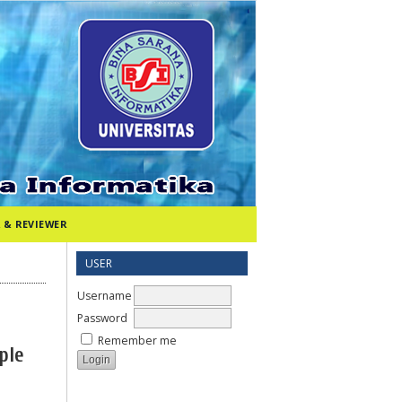
 & REVIEWER
USER
Username
Password
Remember me
ple