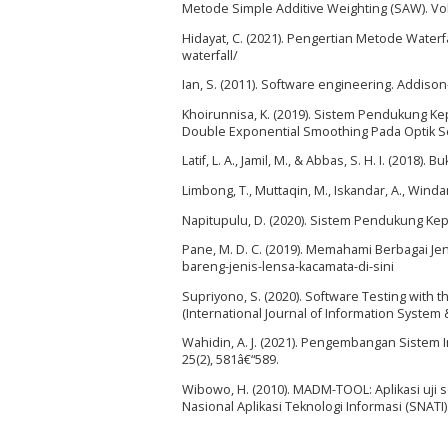
Metode Simple Additive Weighting (SAW). Vol,
Hidayat, C. (2021). Pengertian Metode Wate
waterfall/
Ian, S. (2011). Software engineering. Addiso
Khoirunnisa, K. (2019). Sistem Pendukung 
Double Exponential Smoothing Pada Optik Se
Latif, L. A., Jamil, M., & Abbas, S. H. I. (20
Limbong, T., Muttaqin, M., Iskandar, A., Windart
Napitupulu, D. (2020). Sistem Pendukung Ke
Pane, M. D. C. (2019). Memahami Berbagai J
bareng-jenis-lensa-kacamata-di-sini
Supriyono, S. (2020). Software Testing with 
(International Journal of Information System 
Wahidin, A. J. (2021). Pengembangan Sistem
25(2), 581â€“589.
Wibowo, H. (2010). MADM-TOOL: Aplikasi uj
Nasional Aplikasi Teknologi Informasi (SNATI)