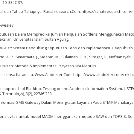
 10, 33â€“37.
rfall dan Tahap-Tahapnya. Ranahresearch.Com. https://ranahresearch.com/
n-wesley.
Keputusan Dalam Memprediksi Jumlah Penjualan Softlens Menggunakan Met
karan. Universitas Islam Sultan Agung.
18). Buku Ajar: Sistem Pendukung Keputusan Teori dan Implementasi. Deepublish.
o, A. P., Simarmata, J., Mesran, M., Sulaiman, O. K., Siregar, D., Nofriansyah, D
putusan: Metode & Implementasi. Yayasan Kita Menulis.
enis Lensa Kacamata. Www.Alodokter.Com. https://www.alodokter.com/cek-b
the approach of Blackbox Testing on the Academic Information System. IJIST
& Technology), 3(2), 227â€“233.
 Informasi SMS Gateway Dalam Meningkatan Layanan Pada STMIK Mahakarya.
i sensitivitas untuk model MADM menggunakan metode SAW dan TOPSIS. Se
.