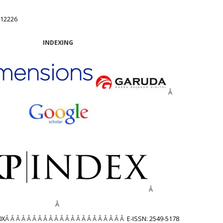
.12226
INDEXING
Â
Â
Â
0X
Â Â Â Â Â Â Â Â Â Â Â Â Â Â Â Â Â Â Â Â Â Â
E-ISSN: 2549-5178