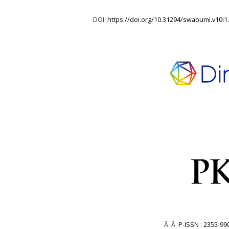
DOI:
https://doi.org/10.31294/swabumi.v10i1
Â Â
P-ISSN : 2355-99