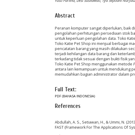
Yusti Farlina, Desi Susilawati, Tya Septiani Nurf
Abstract
Peranan komputer sangat diperlukan, baik
pengolahan perhitungan persediaan stok 
untuk keperluan pengolahan data. Toko Kati
Toko Katie Pet Shop ini menjual berbagai 
pencatatan barang yang masih dilakukan se
terjadi kehilangan data barang dan keterla
terkadang tidak sesuai dengan bukti fisik y
Toko Katie Pet Shop menggunakan metode
F
antara lain kemampuan untuk mendukung peng
memudahkan bagian administrator dalam pro
Full Text:
PDF (BAHASA INDONESIA)
References
Abdullah, A. S., Setiawan, H., & Ummi, N. 
FAST (Framework For The Applications Of Syste