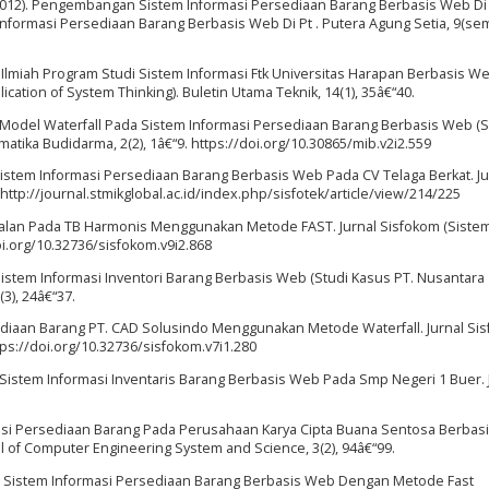
 (2012). Pengembangan Sistem Informasi Persediaan Barang Berbasis Web Di 
formasi Persediaan Barang Berbasis Web Di Pt . Putera Agung Setia, 9(sem
rya Ilmiah Program Studi Sistem Informasi Ftk Universitas Harapan Berbasis W
ation of System Thinking). Buletin Utama Teknik, 14(1), 35â€“40.
si Model Waterfall Pada Sistem Informasi Persediaan Barang Berbasis Web (S
matika Budidarma, 2(2), 1â€“9. https://doi.org/10.30865/mib.v2i2.559
). Sistem Informasi Persediaan Barang Berbasis Web Pada CV Telaga Berkat. Ju
 http://journal.stmikglobal.ac.id/index.php/sisfotek/article/view/214/225
njualan Pada TB Harmonis Menggunakan Metode FAST. Jurnal Sisfokom (Siste
oi.org/10.32736/sisfokom.v9i2.868
istem Informasi Inventori Barang Berbasis Web (Studi Kasus PT. Nusantara
(3), 24â€“37.
Persediaan Barang PT. CAD Solusindo Menggunakan Metode Waterfall. Jurnal Si
tps://doi.org/10.32736/sisfokom.v7i1.280
019). Sistem Informasi Inventaris Barang Berbasis Web Pada Smp Negeri 1 Buer. 
ormasi Persediaan Barang Pada Perusahaan Karya Cipta Buana Sentosa Berba
of Computer Engineering System and Science, 3(2), 94â€“99.
ngun Sistem Informasi Persediaan Barang Berbasis Web Dengan Metode Fast