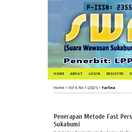
HOME
ABOUT
LOGIN
REGISTER
S
Home
>
Vol 9, No 1 (2021)
>
Farlina
Penerapan Metode Fast Pers
Sukabumi