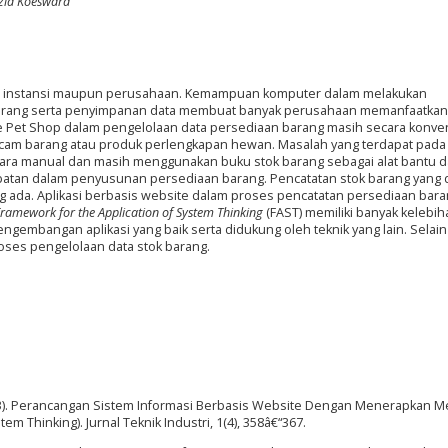
auzia Koeswara
 di instansi maupun perusahaan. Kemampuan komputer dalam melakukan
barang serta penyimpanan data membuat banyak perusahaan memanfaatka
e Pet Shop dalam pengelolaan data persediaan barang masih secara konven
macam barang atau produk perlengkapan hewan. Masalah yang terdapat pada
cara manual dan masih menggunakan buku stok barang sebagai alat bantu d
mbatan dalam penyusunan persediaan barang. Pencatatan stok barang yang d
ang ada. Aplikasi berbasis website dalam proses pencatatan persediaan bar
ramework for the Application of System Thinking
(FAST) memiliki banyak kelebih
embangan aplikasi yang baik serta didukung oleh teknik yang lain. Selain 
ses pengelolaan data stok barang.
(2013). Perancangan Sistem Informasi Berbasis Website Dengan Menerapkan 
m Thinking). Jurnal Teknik Industri, 1(4), 358â€“367.