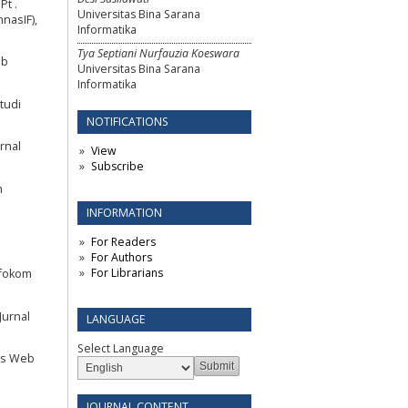
Pt .
Universitas Bina Sarana
nasIF),
Informatika
Tya Septiani Nurfauzia Koeswara
eb
Universitas Bina Sarana
Informatika
tudi
NOTIFICATIONS
rnal
View
Subscribe
m
INFORMATION
For Readers
For Authors
For Librarians
sfokom
Jurnal
LANGUAGE
Select Language
sis Web
JOURNAL CONTENT