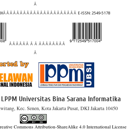
Â
0X
Â Â Â Â Â Â Â Â Â Â Â Â Â Â Â Â Â Â Â Â Â Â
E-ISSN: 2549-5178
Â Â Â Â Â Â Â Â Â Â Â Â Â Â Â Â
Â
 LPPM Universitas Bina Sarana Informatika
witang, Kec. Senen, Kota Jakarta Pusat, DKI Jakarta 10450
reative Commons Attribution-ShareAlike 4.0 International License