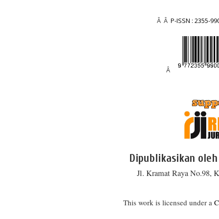
Â Â
P-ISSN : 2355-99
Â
Dipublikasikan oleh
Jl. Kramat Raya No.98, K
This work is licensed under a
C