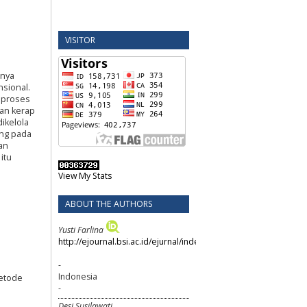
VISITOR
nnya
sional.
 proses
an kerap
ikelola
ang pada
an
itu
View My Stats
ABOUT THE AUTHORS
Yusti Farlina
http://ejournal.bsi.ac.id/ejurnal/index.php/swabumi/index
-
Indonesia
Metode
-
Desi Susilawati