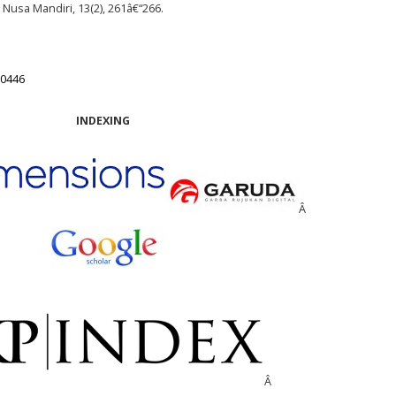
 Nusa Mandiri, 13(2), 261â€“266.
10446
INDEXING
Â
Â