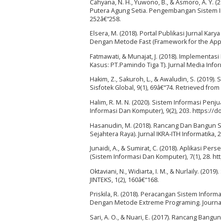
Cahyana, N. H., Yuwono, B., & Asmoro, A. Y.
Putera Agung Setia. Pengembangan Sistem In
252â€“258.
Elsera, M. (2018). Portal Publikasi Jurnal Ka
Dengan Metode Fast (Framework for the Applic
Fatmawati, & Munajat, J. (2018). Implementa
Kasus: PT.Pamindo Tiga T). Jurnal Media Infor
Hakim, Z., Sakuroh, L., & Awaludin, S. (2019
Sisfotek Global, 9(1), 69â€“74. Retrieved from
Halim, R. M. N. (2020). Sistem Informasi Pe
Informasi Dan Komputer), 9(2), 203. https://d
Hasanudin, M. (2018). Rancang Dan Bangun S
Sejahtera Raya). Jurnal IKRA-ITH Informatika, 2
Junaidi, A., & Sumirat, C. (2018). Aplikasi 
(Sistem Informasi Dan Komputer), 7(1), 28. ht
Oktaviani, N., Widiarta, I. M., & Nurlaily. (2
JINTEKS, 1(2), 160â€“168.
Priskila, R. (2018). Peracangan Sistem Inf
Dengan Metode Extreme Programing. Journal 
Sari, A. O., & Nuari, E. (2017). Rancang Ba