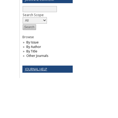
Search Scope
Browse
By Issue
By Author
By Title
Other Journals
JOURNAL HELP