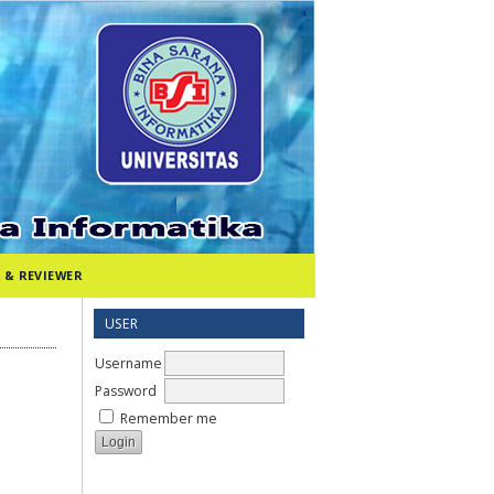
 & REVIEWER
USER
Username
Password
Remember me