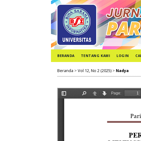
BERANDA
TENTANG KAMI
LOGIN
CA
Beranda
>
Vol 12, No 2 (2025)
>
Nadya