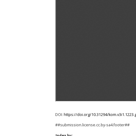
DOI:
https://doi.org/10.31294/kom.v3i1.1223.
##submission.license.cc.by-sa4.footer##
Index by: