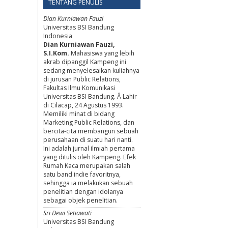
TENTANG PENULIS
Dian Kurniawan Fauzi
Universitas BSI Bandung
Indonesia
Dian Kurniawan Fauzi,
S.I.Kom.
Mahasiswa yang lebih
akrab dipanggil Kampeng ini
sedang menyelesaikan kuliahnya
di jurusan Public Relations,
Fakultas Ilmu Komunikasi
Universitas BSI Bandung. Â Lahir
di Cilacap, 24 Agustus 1993.
Memiliki minat di bidang
Marketing Public Relations, dan
bercita-cita membangun sebuah
perusahaan di suatu hari nanti.
Ini adalah jurnal ilmiah pertama
yang ditulis oleh Kampeng. Efek
Rumah Kaca merupakan salah
satu band indie favoritnya,
sehingga ia melakukan sebuah
penelitian dengan idolanya
sebagai objek penelitian.
Sri Dewi Setiawati
Universitas BSI Bandung