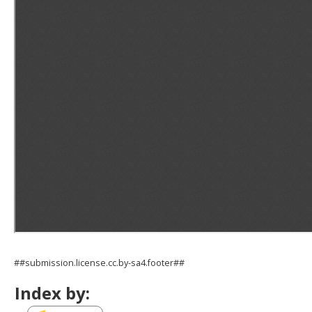
##submission.license.cc.by-sa4.footer##
Index by: