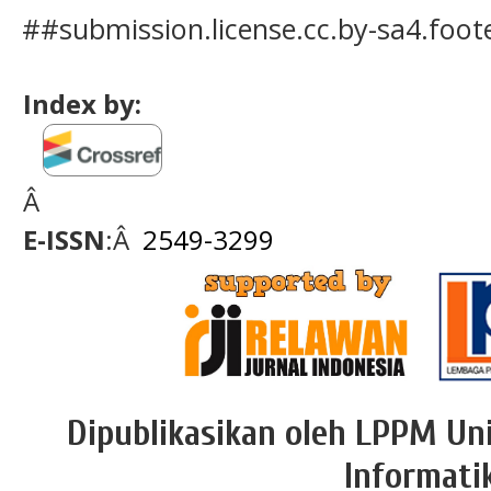
##submission.license.cc.by-sa4.foo
Index by:
Â
E-ISSN
:Â
2549-3299
Dipublikasikan oleh LPPM Uni
Informati