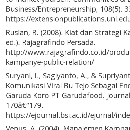
Business/Entrepreneurship, 108(5), 3
https://extensionpublications.unl.e
Ruslan, R. (2008). Kiat dan Strategi 
ed.). Rajagrafindo Persada.
http://www.rajagrafindo.co.id/produk
kampanye-public-relation/
Suryani, I., Sagiyanto, A., & Supriyan
Komunikasi Viral Bu Tejo Sebagai E
Garuda Koro PT Garudafood. Journal 
170â€“179.
https://ejournal.bsi.ac.id/ejurnal/in
Venus, A. (2004). Manajemen Kampan