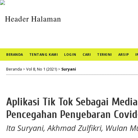
BERANDA
TENTANG KAMI
LOGIN
CARI
TERKINI
ARSIP
I
Beranda
>
Vol 8, No 1 (2021)
>
Suryani
Aplikasi Tik Tok Sebagai Med
Pencegahan Penyebaran Covid
Ita Suryani, Akhmad Zulfikri, Wulan M