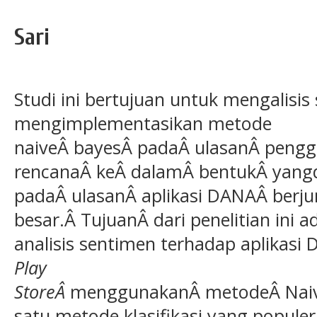
Sari
Studi ini bertujuan untuk mengalisi
mengimplementasikan metode
naiveÂ bayesÂ padaÂ ulasanÂ pengg
rencanaÂ keÂ dalamÂ bentukÂ yangd
padaÂ ulasanÂ aplikasi DANAÂ berj
besar.Â TujuanÂ dari penelitian ini
analisis sentimen terhadap aplikasi
Play
StoreÂ
menggunakanÂ metodeÂ Naive
satu metode klasifikasi yang populer