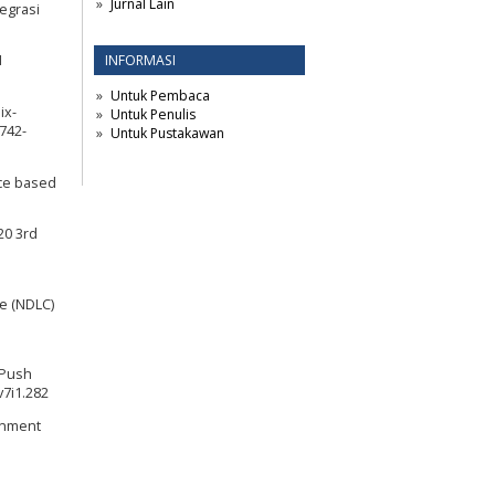
Jurnal Lain
egrasi
INFORMASI
I
Untuk Pembaca
ix-
Untuk Penulis
742-
Untuk Pustakawan
ace based
20 3rd
e (NDLC)
 Push
v7i1.282
ronment