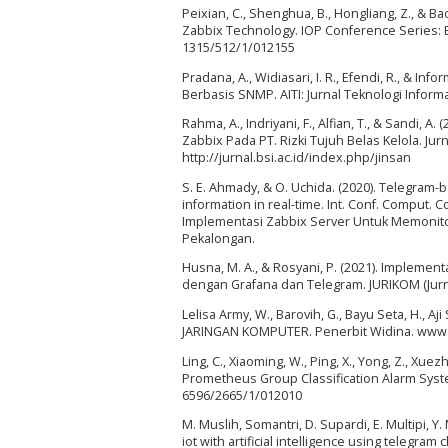
Peixian, C., Shenghua, B., Hongliang, Z., & B
Zabbix Technology. IOP Conference Series: E
1315/512/1/012155
Pradana, A., Widiasari, I. R., Efendi, R., & 
Berbasis SNMP. AITI: Jurnal Teknologi Informa
Rahma, A., Indriyani, F., Alfian, T., & Sand
Zabbix Pada PT. Rizki Tujuh Belas Kelola. Ju
http://jurnal.bsi.ac.id/index.php/jinsan
S. E. Ahmady, & O. Uchida. (2020). Telegram-b
information in real-time. Int. Conf. Comput. Co
Implementasi Zabbix Server Untuk Memonitor
Pekalongan.
Husna, M. A., & Rosyani, P. (2021). Impleme
dengan Grafana dan Telegram. JURIKOM (Jurnal
Lelisa Army, W., Barovih, G., Bayu Seta, H., Aji 
JARINGAN KOMPUTER. Penerbit Widina. www
Ling, C., Xiaoming, W., Ping, X., Yong, Z., Xue
Prometheus Group Classification Alarm System
6596/2665/1/012010
M. Muslih, Somantri, D. Supardi, E. Multipi
iot with artificial intelligence using telegram