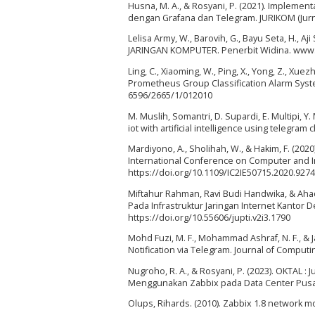
Husna, M. A., & Rosyani, P. (2021). Impleme
dengan Grafana dan Telegram. JURIKOM (Jurnal
Lelisa Army, W., Barovih, G., Bayu Seta, H., Aji 
JARINGAN KOMPUTER. Penerbit Widina. www
Ling, C., Xiaoming, W., Ping, X., Yong, Z., Xue
Prometheus Group Classification Alarm System
6596/2665/1/012010
M. Muslih, Somantri, D. Supardi, E. Multipi
iot with artificial intelligence using telegram
Mardiyono, A., Sholihah, W., & Hakim, F. (2
International Conference on Computer and In
https://doi.org/10.1109/IC2IE50715.2020.927
Miftahur Rahman, Ravi Budi Handwika, & Aha
Pada Infrastruktur Jaringan Internet Kantor De
https://doi.org/10.55606/jupti.v2i3.1790
Mohd Fuzi, M. F., Mohammad Ashraf, N. F., & 
Notification via Telegram. Journal of Computi
Nugroho, R. A., & Rosyani, P. (2023). OKTAL
Menggunakan Zabbix pada Data Center Pusat D
Olups, Rihards. (2010). Zabbix 1.8 network mo