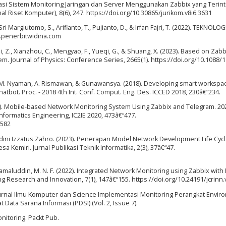
ntasi Sistem Monitoring Jaringan dan Server Menggunakan Zabbix yang Terint
 Riset Komputer), 8(6), 247. https://doi.org/10.30865/jurikom.v8i6.3631
Sri Margiutomo, S., Arifianto, T., Pujianto, D., & Irfan Fajri, T. (2022). TEKNOLOG
.penerbitwidina.com
zhi, Z., Xianzhou, C., Mengyao, F., Yueqi, G., & Shuang, X. (2023). Based on Zabb
. Journal of Physics: Conference Series, 2665(1). https://doi.org/10.1088/1
, Y. M. Nyaman, A. Rismawan, & Gunawansya. (2018). Developing smart worksp
 chatbot. Proc. - 2018 4th Int. Conf. Comput. Eng. Des. ICCED 2018, 230â€“234.
020). Mobile-based Network Monitoring System Using Zabbix and Telegram. 20
formatics Engineering, IC2IE 2020, 473â€“477.
4582
dini Izzatus Zahro. (2023). Penerapan Model Network Development Life Cycl
sa Kemiri. Jurnal Publikasi Teknik Informatika, 2(3), 37â€“47.
Jamaluddin, M. N. F. (2022). Integrated Network Monitoring using Zabbix with
ng Research and Innovation, 7(1), 147â€“155. https://doi.org/10.24191/jcrinn.
 : Jurnal Ilmu Komputer dan Science Implementasi Monitoring Perangkat Envi
ata Sarana Informasi (PDSI) (Vol. 2, Issue 7).
nitoring. Packt Pub.