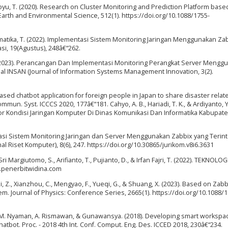
aoyu, T. (2020). Research on Cluster Monitoring and Prediction Platform base
arth and Environmental Science, 512(1). https://doi.org/10.1088/1755-
Informatika, T. (2022). Implementasi Sistem Monitoring Jaringan Menggunakan Za
si, 19(Agustus), 248â€“262.
i, A. (2023). Perancangan Dan Implementasi Monitoring Perangkat Server Meng
rnal INSAN (Journal of Information Systems Management Innovation, 3(2).
ased chatbot application for foreign people in Japan to share disaster relat
mmun. Syst. ICCCS 2020, 177â€“181. Cahyo, A. B., Hariadi, T. K., & Ardiyanto, Y
 Kondisi Jaringan Komputer Di Dinas Komunikasi Dan Informatika Kabupat
ntasi Sistem Monitoring Jaringan dan Server Menggunakan Zabbix yang Terint
 Riset Komputer), 8(6), 247. https://doi.org/10.30865/jurikom.v8i6.3631
Sri Margiutomo, S., Arifianto, T., Pujianto, D., & Irfan Fajri, T. (2022). TEKNOLOG
.penerbitwidina.com
zhi, Z., Xianzhou, C., Mengyao, F., Yueqi, G., & Shuang, X. (2023). Based on Zabb
. Journal of Physics: Conference Series, 2665(1). https://doi.org/10.1088/1
, Y. M. Nyaman, A. Rismawan, & Gunawansya. (2018). Developing smart worksp
 chatbot. Proc. - 2018 4th Int. Conf. Comput. Eng. Des. ICCED 2018, 230â€“234.