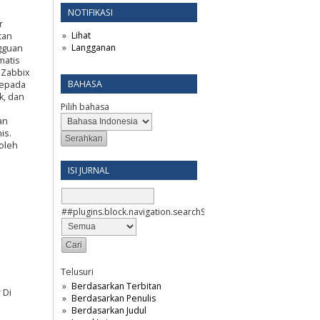
NOTIFIKASI
r
Lihat
tan
Langganan
gguan
matis
 Zabbix
BAHASA
kepada
k, dan
Pilih bahasa
n
an
is.
 oleh
ISI JURNAL
##plugins.block.navigation.searchScope##
Telusuri
Berdasarkan Terbitan
 Di
Berdasarkan Penulis
Berdasarkan Judul