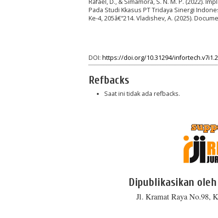
Rafael, D., & Simamora, S. N. M. P. (2022).
Pada Studi Kkasus PT Tridaya Sinergi Indones
Ke-4, 205â€“214. Vladishev, A. (2025). Docume
DOI:
https://doi.org/10.31294/infortech.v7i1.
Refbacks
Saat ini tidak ada refbacks.
Dipublikasikan oleh
Jl. Kramat Raya No.98, K