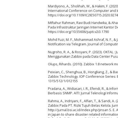
Mardiyono, A., Sholihah, W., & Hakim, F. (2
International Conference on Computer and In
https://doi.org/10.1109/IC2IE50715.2020.927
Miftahur Rahman, Ravi Budi Handwika, & Aha
Pada Infrastruktur Jaringan Internet Kantor De
https://doi.org/10.55606/jupti.v2i3.1790
Mohd Fuzi, M. F., Mohammad Ashraf, N. F., & 
Notification via Telegram. Journal of Computi
Nugroho, R. A., & Rosyani, P. (2023). OKTAL
Menggunakan Zabbix pada Data Center Pusat D
Olups, Rihards. (2010). Zabbix 1.8 network mo
Peixian, C., Shenghua, B., Hongliang, Z., & B
Zabbix Technology. IOP Conference Series: E
1315/512/1/012155
Pradana, A., Widiasari, I. R., Efendi, R., & 
Berbasis SNMP. AITI: Jurnal Teknologi Informa
Rahma, A., Indriyani, F., Alfian, T., & Sand
Zabbix Pada PT. Rizki Tujuh Belas Kelola. Ju
http://jurnal.bsi.ac.id/index.php/jinsan S. E
in Japan to share disaster related informatio