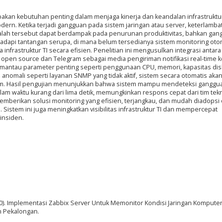
akan kebutuhan penting dalam menjaga kinerja dan keandalan infrastruktu
dern. Ketika terjadi gangguan pada sistem jaringan atau server, keterlamba
lah tersebut dapat berdampak pada penurunan produktivitas, bahkan gan
adapi tantangan serupa, di mana belum tersedianya sistem monitoring oto
frastruktur TI secara efisien. Penelitian ini mengusulkan integrasi antara
s open source dan Telegram sebagai media pengiriman notifikasi real-time 
memantau parameter penting seperti penggunaan CPU, memori, kapasitas dis
ya anomali seperti layanan SNMP yang tidak aktif, sistem secara otomatis aka
ram. Hasil pengujian menunjukkan bahwa sistem mampu mendeteksi ganggu
lam waktu kurang dari lima detik, memungkinkan respons cepat dari tim tekn
emberikan solusi monitoring yang efisien, terjangkau, dan mudah diadopsi
Sistem ini juga meningkatkan visibilitas infrastruktur TI dan mempercepat
insiden.
 (2020). Implementasi Zabbix Server Untuk Memonitor Kondisi Jaringan Komputer
n Pekalongan.