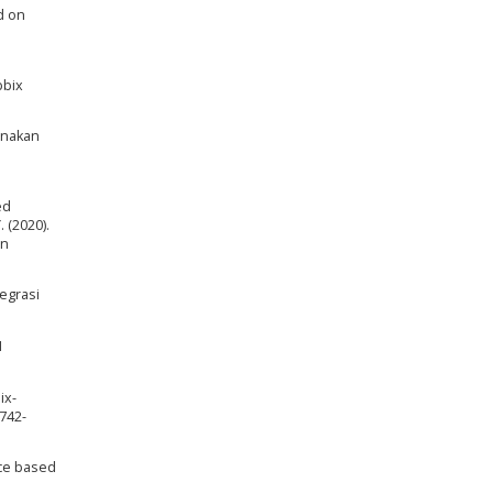
d on
bbix
gunakan
ed
. (2020).
en
egrasi
I
ix-
742-
ace based