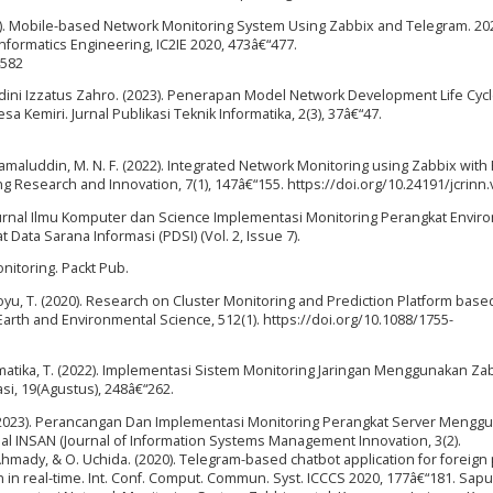
020). Mobile-based Network Monitoring System Using Zabbix and Telegram. 20
formatics Engineering, IC2IE 2020, 473â€“477.
4582
dini Izzatus Zahro. (2023). Penerapan Model Network Development Life Cycl
sa Kemiri. Jurnal Publikasi Teknik Informatika, 2(3), 37â€“47.
Jamaluddin, M. N. F. (2022). Integrated Network Monitoring using Zabbix with
ng Research and Innovation, 7(1), 147â€“155. https://doi.org/10.24191/jcrinn.
 : Jurnal Ilmu Komputer dan Science Implementasi Monitoring Perangkat Envi
ata Sarana Informasi (PDSI) (Vol. 2, Issue 7).
nitoring. Packt Pub.
aoyu, T. (2020). Research on Cluster Monitoring and Prediction Platform base
arth and Environmental Science, 512(1). https://doi.org/10.1088/1755-
Informatika, T. (2022). Implementasi Sistem Monitoring Jaringan Menggunakan Za
si, 19(Agustus), 248â€“262.
i, A. (2023). Perancangan Dan Implementasi Monitoring Perangkat Server Meng
rnal INSAN (Journal of Information Systems Management Innovation, 3(2).
. Ahmady, & O. Uchida. (2020). Telegram-based chatbot application for foreig
n in real-time. Int. Conf. Comput. Commun. Syst. ICCCS 2020, 177â€“181. Saput