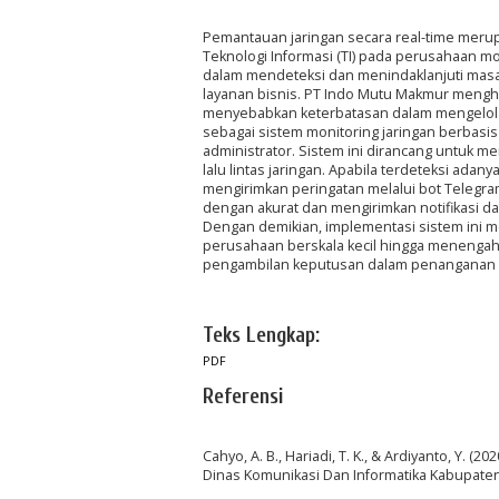
Pemantauan jaringan secara real-time merup
Teknologi Informasi (TI) pada perusahaan mo
dalam mendeteksi dan menindaklanjuti masa
layanan bisnis. PT Indo Mutu Makmur mengh
menyebabkan keterbatasan dalam mengelola in
sebagai sistem monitoring jaringan berbasi
administrator. Sistem ini dirancang untuk 
lalu lintas jaringan. Apabila terdeteksi adan
mengirimkan peringatan melalui bot Teleg
dengan akurat dan mengirimkan notifikasi da
Dengan demikian, implementasi sistem ini m
perusahaan berskala kecil hingga menengah. 
pengambilan keputusan dalam penanganan 
Teks Lengkap:
PDF
Referensi
Cahyo, A. B., Hariadi, T. K., & Ardiyanto, Y.
Dinas Komunikasi Dan Informatika Kabupate