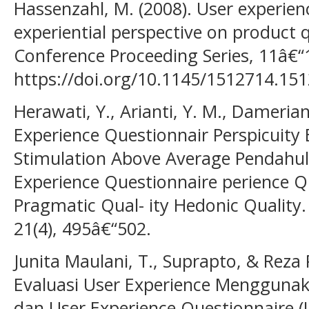
Hassenzahl, M. (2008). User experien
experiential perspective on product 
Conference Proceeding Series, 11â€“
https://doi.org/10.1145/1512714.15
Herawati, Y., Arianti, Y. M., Damerian
Experience Questionnair Perspicuity 
Stimulation Above Average Pendahul
Experience Questionnaire perience Q
Pragmatic Qual- ity Hedonic Quality
21(4), 495â€“502.
Junita Maulani, T., Suprapto, & Reza
Evaluasi User Experience Menggunak
dan User Experience Questionnaire (